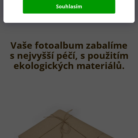
požadavků.
Souhlasím
Jakmile návrh schválíte,
pouštíme se do výroby.
Vaše fotoalbum zabalíme
s nejvyšší péčí, s použitím
ekologických materiálů.