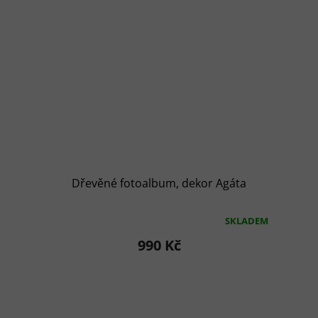
Dřevěné fotoalbum, dekor Agáta
SKLADEM
Průměrné
hodnocení
990 Kč
produktu
je
5,0
z
5
hvězdiček.