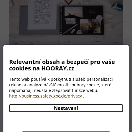
Relevantní obsah a bezpečí pro vaše
cookies na HOORAY.cz
Před výrobou
Tento web používá k poskytnutí služeb personalizaci
dostanete
reklam a analýze návštěvnosti soubory cookie, které
návrh
napomáhají neustále zlepšovat funkce webu.
http://business.safety.google/privacy
.
Po odeslání objednávky
vám zašleme do vaší e-
Nastavení
mailové schránky odkaz
na počítačovou
vizualizaci fotoalba
vytvořenou podle vašich