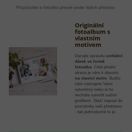
Přizpůsobte si fotoalba přesně podle Vašich představ.
Originální
fotoalbum s
vlastním
motivem
Darujte opravdu
unikátní
dárek ve formě
fotoalba
. Celá přední
strana je vám k dipozici
na vlastní motiv
. Buďto
nám nahrajete Vámi
vytvořený nebo si ho
necháte vytvořit naším
grafikem. Stačí napsat do
poznámky vaši představu
- tak jednoduché to je.