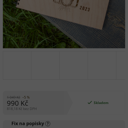
1 049 Kč
–5 %
990 Kč
Skladem
818,18 Kč
bez DPH
Měrná
cena:
Fix na popisky
?