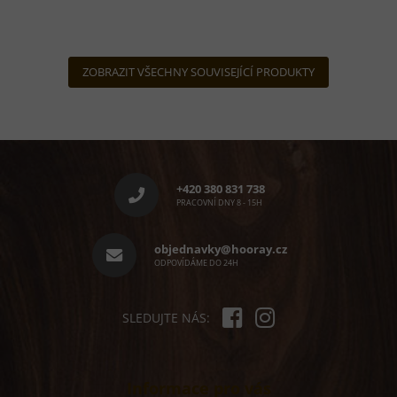
ZOBRAZIT VŠECHNY SOUVISEJÍCÍ PRODUKTY
Z
á
p
+420 380 831 738
a
PRACOVNÍ DNY 8 - 15H
t
í
objednavky@hooray.cz
ODPOVÍDÁME DO 24H
SLEDUJTE NÁS:
Informace pro vás