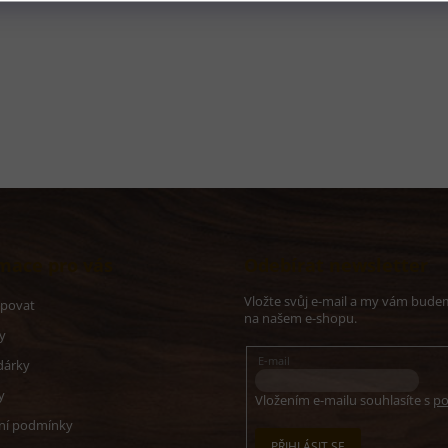
O
v
l
á
d
a
c
í
mace pro vás
Odebírat newsletter
p
r
Vložte svůj e-mail a my vám bude
v
upovat
na našem e-shopu.
k
y
y
v
E-mail
dárky
ý
p
y
Vložením e-mailu souhlasíte s
po
i
ní podmínky
s
PŘIHLÁSIT SE