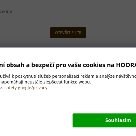
cedně
OTEVŘÍT FILTR
ní obsah a bezpečí pro vaše cookies na HOOR
žívá k poskytnutí služeb personalizaci reklam a analýze návštěvno
 napomáhají neustále zlepšovat funkce webu.
ss.safety.google/privacy
.
Souhlasím