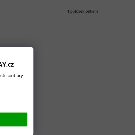
1
položek celkem
AY.cz
sti soubory