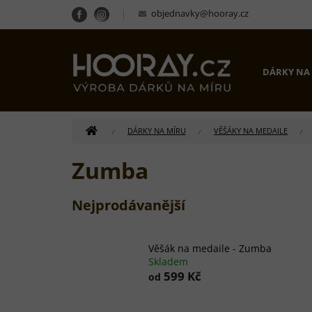
Přejít
objednavky@hooray.cz
na
obsah
DÁRKY NA
DOMŮ
DÁRKY NA MÍRU
VĚŠÁKY NA MEDAILE
Zumba
Nejprodávanější
Věšák na medaile - Zumba
Skladem
599 Kč
od