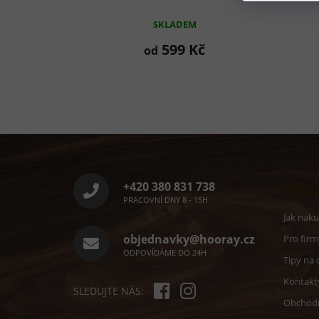
SKLADEM
599 Kč
od
Z
á
p
a
+420 380 831 738
Infor
t
PRACOVNÍ DNY 8 - 15H
í
Jak nak
objednavky@hooray.cz
Pro firm
ODPOVÍDÁME DO 24H
Tipy na 
Kontakt
SLEDUJTE NÁS:
Obchod