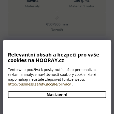
Bavlna
150 g/m2
Materiály
Materiál 1 váha
📏
650×900 mm
Rozměr
Specifikace
Relevantní obsah a bezpečí pro vaše
Materiály
Bavlna
cookies na HOORAY.cz
Rozměr
650×900 mm
Materiál 1 váha
150 g/m2
Tento web používá k poskytnutí služeb personalizaci
reklam a analýze návštěvnosti soubory cookie, které
Hmotnost
107 g
napomáhají neustále zlepšovat funkce webu.
Barva
béžová
http://business.safety.google/privacy
.
Země původu
CN
Nastavení
Proč nakoupit u HOORAY?