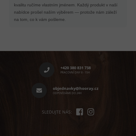
kvalitu ručíme vlastním jménem. Každý produkt v naší
nabídce prošel naším výběrem — protože nám záleží
na tom, co k vám pošleme.
Z
á
p
+420 380 831 738
a
PRACOVNÍ DNY 8 - 15H
t
í
objednavky@hooray.cz
ODPOVÍDÁME DO 24H
SLEDUJTE NÁS: