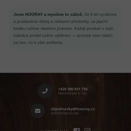
Jsme HOORAY a myslíme to vážně.
Už 8 let vyrábíme
a prodáváme dárky a reklamní předměty, za jejichž
kvalitu ručíme vlastním jménem. Každý produkt v naší
nabídce prošel naším výběrem — protože nám záleží
na tom, co k vám pošleme.
Z
á
p
+420 380 831 738
a
PRACOVNÍ DNY 8 - 15H
t
í
objednavky@hooray.cz
ODPOVÍDÁME DO 24H