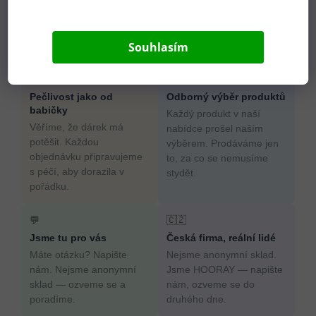
Souhlasím
Proč nakoupit u HOORAY?
💛
🎁
Pečlivost jako od
Odborný výběr produktů
babičky
Každý produkt v naší
Věříme, že dárek má
nabídce prošel naším
potěšit. Každou
výběrem. Prodáváme jen
objednávku připravujeme
to, za co se nemusíme
s péčí, aby dorazila v
stydět.
pořádku.
💬
🇨🇿
Jsme tu pro vás
Česká firma, reální lidé
Máte otázku? Napište
Nejsme anonymní sklad.
nám. Nejsme anonymní
Jsme HOORAY — napište
sklad — ozveme se a
nám, ozveme se do
poradíme.
druhého dne.