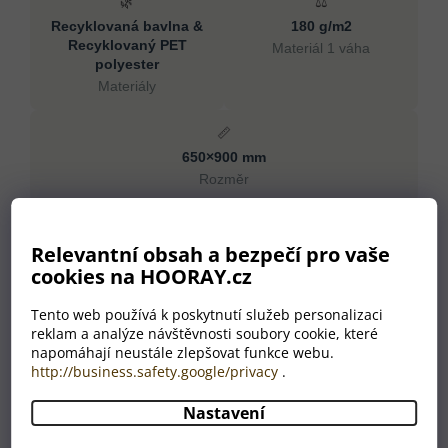
🌿
⚖️
Recyklovaná bavlna &
180 g/m2
Recyklovaný PET
Materiál 1 váha
polyester
Materiály
📏
650×900 mm
Rozměr
Specifikace
Relevantní obsah a bezpečí pro vaše
cookies na HOORAY.cz
Materiály
Recyklovaná bavlna,
Recyklovaný PET polyester
Tento web používá k poskytnutí služeb personalizaci
Rozměr
650×900 mm
reklam a analýze návštěvnosti soubory cookie, které
Materiál 1 váha
180 g/m2
napomáhají neustále zlepšovat funkce webu.
http://business.safety.google/privacy
.
Hmotnost
110 g
Barva
přírodní
Nastavení
Země původu
CN