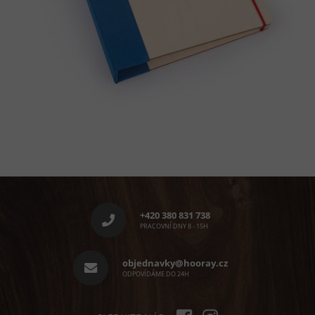
Z
á
p
+420 380 831 738
a
PRACOVNÍ DNY 8 - 15H
t
í
objednavky@hooray.cz
ODPOVÍDÁME DO 24H