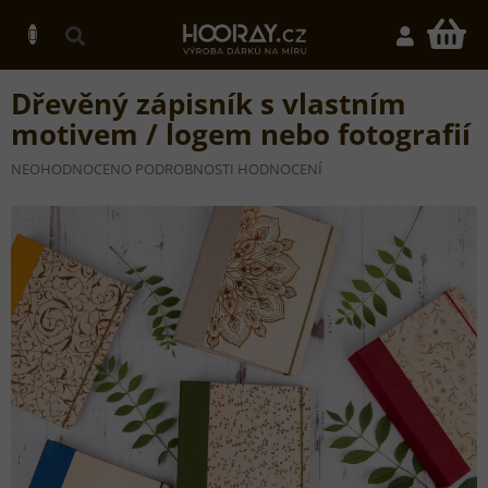
Přejít
na
N
obsah
K
Dřevěný zápisník s vlastním
motivem / logem nebo fotografií
PRŮMĚRNÉ
NEOHODNOCENO
PODROBNOSTI HODNOCENÍ
HODNOCENÍ
PRODUKTU
JE
0,0
Z
5
HVĚZDIČEK.