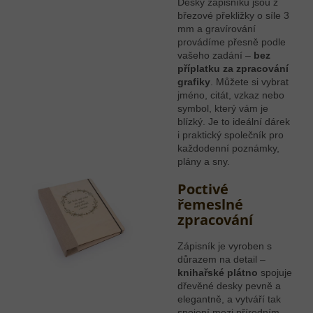
Desky zápisníku jsou z
březové překližky o síle 3
mm a gravírování
provádíme přesně podle
vašeho zadání –
bez
příplatku za zpracování
grafiky
. Můžete si vybrat
jméno, citát, vzkaz nebo
symbol, který vám je
blízký. Je to ideální dárek
i praktický společník pro
každodenní poznámky,
plány a sny.
Poctivé
řemeslné
zpracování
Zápisník je vyroben s
důrazem na detail –
knihařské plátno
spojuje
dřevěné desky pevně a
elegantně, a vytváří tak
spojení mezi přírodním