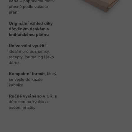
ceně
– připravíme motiv
přesně podle vašeho
přání
Originální vzhled díky
dřevěným deskám a
knihařskému plátnu
Univerzální využití
–
ideální pro poznámky,
recepty, journaling i jako
dárek
Kompaktní formát
, který
se vejde do každé
kabelky
Ručně vyráběno v ČR
, s
důrazem na kvalitu a
osobní přístup