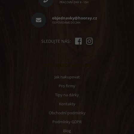
a
PRACOVNÍ DNY 8 - 15H
t
í
objednavky@hooray.cz
ODPOVÍDÁME DO 24H
SLEDUJTE NÁS:
Informace pro vás
Jak nakupovat
Pro firmy
Tipy na dárky
Kontakty
Obchodní podmínky
Podmínky GDPR
Blog