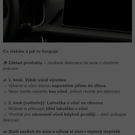
Co získáte a jak to funguje:
🪵
Základ produktu
– závěsná dekorace do auta s vlastním
jménem
🌿
1. krok: Výběr vůně výrobku
→ Vyberte si vůni, kterou
napustíme přímo do dřeva
→ Nebo zvolte variantu
bez vůně
, pokud chcete jen dekoraci
💧
2. krok (volitelný): Lahvička s vůní na obnovu
→ Můžete si přikoupit
10ml lahvičku s vůní
→ Vhodné pro
obnovení vůně kdykoli později
– stačí pokapat
dekoraci
🚗
Stačí zavěsit do auta a užívat si vůni i stylový doplněk