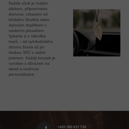
Každá vůně je malým
dárkem, připomínkou
domova, vzkazem od
blízkého člověka nebo
stylovým doplňkem s
osobním přesahem.
Vyberte si z několika
tvarů – od symbolického
stromu života až po
českou SPZ s vaším
jménem. Každý kousek je
vyroben s důrazem na
detail a možnost
personalizace.
Z
á
p
+420 380 831 738