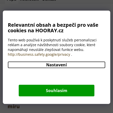
Jak funguje nekonečná
Relevantní obsah a bezpečí pro vaše
vůně?
cookies na HOORAY.cz
Tento web používá k poskytnutí služeb personalizaci
Dřevěný přívěsek je napuštěn esenciálním olejem, který se z
reklam a analýze návštěvnosti soubory cookie, které
napomáhají neustále zlepšovat funkce webu.
něj postupně uvolňuje – jemně, přirozeně a dlouhodobě. Až
http://business.safety.google/privacy
.
vůně zeslábne, stačí přidat jednu nebo dvě kapky
esenciálního oleje přímo na dřevo. Vůně se znovu rozvoní a
Nastavení
vy si ji můžete vychutnávat dál. Takhle jednoduše proměníte
vůni do auta v dlouhodobý a udržitelný doplněk, který vás
bude těšit měsíce – nebo klidně roky.
Souhlasím
Vyrábíme na
míru