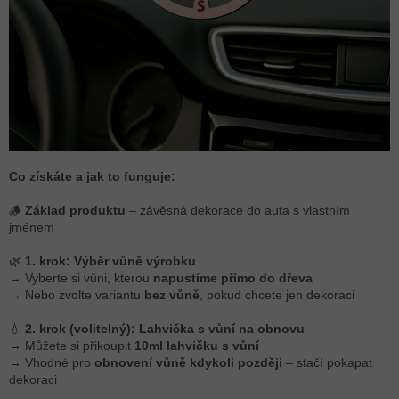
Co získáte a jak to funguje:
🪵
Základ produktu
– závěsná dekorace do auta s vlastním
jménem
🌿
1. krok: Výběr vůně výrobku
→ Vyberte si vůni, kterou
napustíme přímo do dřeva
→ Nebo zvolte variantu
bez vůně
, pokud chcete jen dekoraci
💧
2. krok (volitelný): Lahvička s vůní na obnovu
→ Můžete si přikoupit
10ml lahvičku s vůní
→ Vhodné pro
obnovení vůně kdykoli později
– stačí pokapat
dekoraci