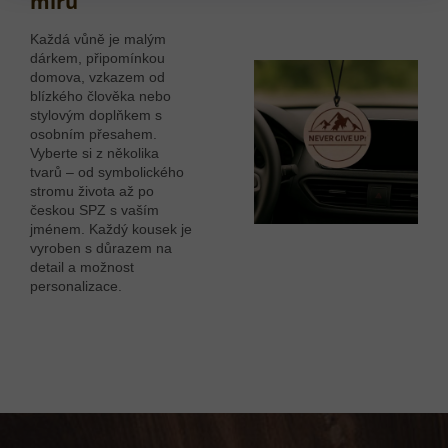
míru
Každá vůně je malým
dárkem, připomínkou
domova, vzkazem od
blízkého člověka nebo
stylovým doplňkem s
osobním přesahem.
Vyberte si z několika
tvarů – od symbolického
stromu života až po
českou SPZ s vaším
jménem. Každý kousek je
vyroben s důrazem na
detail a možnost
personalizace.
Z
á