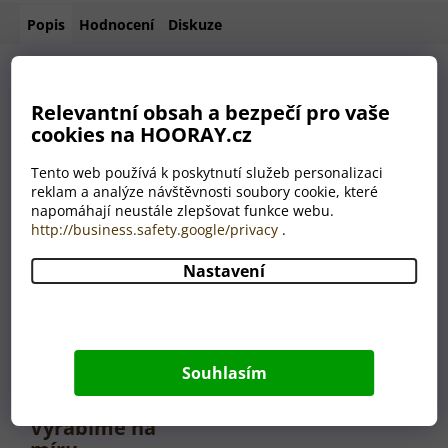
Popis
Hodnocení
Diskuze
Relevantní obsah a bezpečí pro vaše
Jak funguje nekonečná
cookies na HOORAY.cz
vůně?
Tento web používá k poskytnutí služeb personalizaci
reklam a analýze návštěvnosti soubory cookie, které
Dřevěný přívěsek je napuštěn esenciálním olejem, který se z
napomáhají neustále zlepšovat funkce webu.
něj postupně uvolňuje – jemně, přirozeně a dlouhodobě. Až
http://business.safety.google/privacy
.
vůně zeslábne, stačí přidat jednu nebo dvě kapky
Nastavení
esenciálního oleje přímo na dřevo. Vůně se znovu rozvoní a
vy si ji můžete vychutnávat dál. Takhle jednoduše proměníte
vůni do auta v dlouhodobý a udržitelný doplněk, který vás
bude těšit měsíce – nebo klidně roky.
Souhlasím
Vyrábíme na