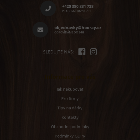
p
+420 380 831 738
a
PRACOVNÍ DNY 8 - 15H
t
í
objednavky@hooray.cz
ODPOVÍDÁME DO 24H
SLEDUJTE NÁS:
Informace pro vás
Jak nakupovat
Pro firmy
Tipy na dárky
Kontakty
Obchodní podmínky
Podmínky GDPR