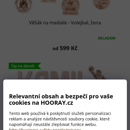
Věšák na medaile - Volejbal, žena
SKLADEM
Průměrné
hodnocení
599 Kč
od
produktu
je
5,0
Tip na dárek
z
5
hvězdiček.
Relevantní obsah a bezpečí pro vaše
cookies na HOORAY.cz
Tento web používá k poskytnutí služeb personalizaci
reklam a analýze návštěvnosti soubory cookie, které
napomáhají neustále zlepšovat funkce webu.
http://business.safety.google/privacy
.