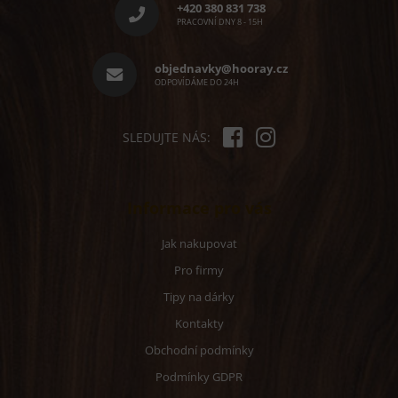
p
í
+420 380 831 738
p
a
PRACOVNÍ DNY 8 - 15H
r
t
v
í
objednavky@hooray.cz
k
ODPOVÍDÁME DO 24H
y
v
ý
p
SLEDUJTE NÁS:
i
s
u
Informace pro vás
Jak nakupovat
Pro firmy
Tipy na dárky
Kontakty
Obchodní podmínky
Podmínky GDPR