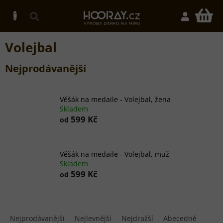
Přejít
na
N
obsah
K
Volejbal
Nejprodávanější
Věšák na medaile - Volejbal, žena
Skladem
599 Kč
od
Věšák na medaile - Volejbal, muž
Skladem
599 Kč
od
Ř
a
Nejprodávanější
Nejlevnější
Nejdražší
Abecedně