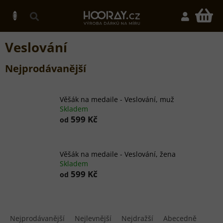
Přejít
na
N
obsah
K
Veslování
Nejprodávanější
Věšák na medaile - Veslování, muž
Skladem
599 Kč
od
Věšák na medaile - Veslování, žena
Skladem
599 Kč
od
Ř
a
Nejprodávanější
Nejlevnější
Nejdražší
Abecedně