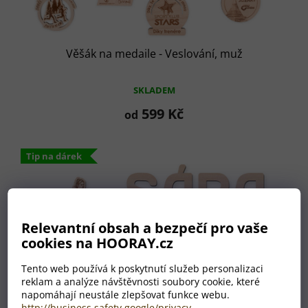
Věšák na medaile - Veslování, muž
SKLADEM
599 Kč
od
Tip na dárek
Relevantní obsah a bezpečí pro vaše
cookies na HOORAY.cz
Tento web používá k poskytnutí služeb personalizaci
reklam a analýze návštěvnosti soubory cookie, které
napomáhají neustále zlepšovat funkce webu.
http://business.safety.google/privacy
.