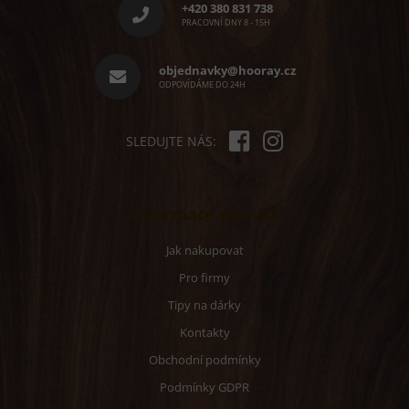
p
í
+420 380 831 738
p
a
PRACOVNÍ DNY 8 - 15H
r
t
v
í
objednavky@hooray.cz
k
ODPOVÍDÁME DO 24H
y
v
ý
p
SLEDUJTE NÁS:
i
s
u
Informace pro vás
Jak nakupovat
Pro firmy
Tipy na dárky
Kontakty
Obchodní podmínky
Podmínky GDPR