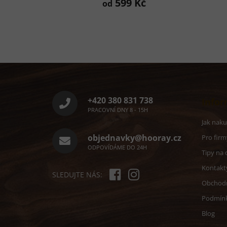
599 Kč
od
Z
á
p
a
+420 380 831 738
Infor
t
PRACOVNÍ DNY 8 - 15H
í
Jak nak
objednavky@hooray.cz
Pro firm
ODPOVÍDÁME DO 24H
Tipy na 
Kontakt
SLEDUJTE NÁS:
Obchod
Podmín
Blog