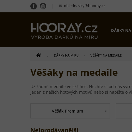
Přejít
objednavky@hooray.cz
na
obsah
DÁRKY NA
DOMŮ
DÁRKY NA MÍRU
VĚŠÁKY NA MEDAILE
Věšáky na medaile
Už žádné medaile ve skříňce. Nechte si od nás vyro
jeden z našich hotových motivů nebo si napište o vl
Věšák Premium
Nejprodávanější