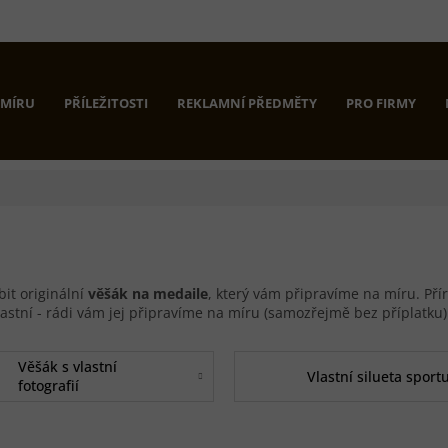
 MÍRU
PŘÍLEŽITOSTI
REKLAMNÍ PŘEDMĚTY
PRO FIRMY
bit originální
věšák na medaile
, který vám připravíme na míru. Přír
astní - rádi vám jej připravíme na míru (samozřejmě bez příplatku)
Věšák s vlastní
Vlastní silueta sport
fotografií