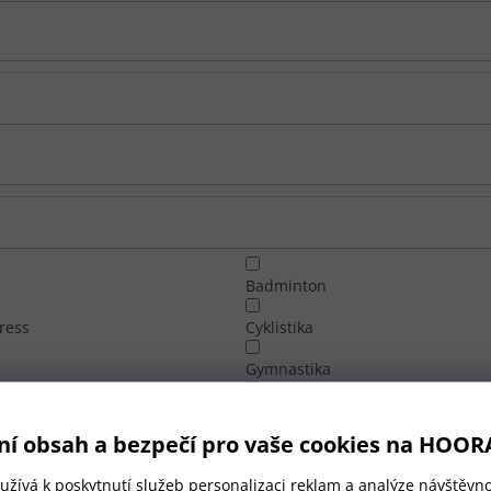
Badminton
ress
Cyklistika
Gymnastika
Jezdectví
ní obsah a bezpečí pro vaše cookies na HOOR
 hokej
Šachy
žívá k poskytnutí služeb personalizaci reklam a analýze návštěvno