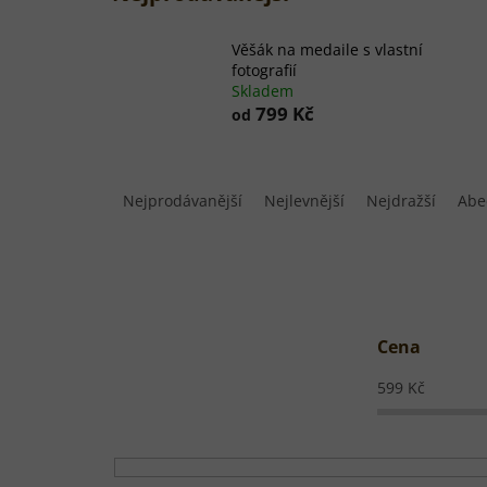
Věšák na medaile s vlastní
fotografií
Skladem
799 Kč
od
Ř
a
Nejprodávanější
Nejlevnější
Nejdražší
Abe
z
e
n
í
p
r
Cena
o
d
599
Kč
u
k
t
ů