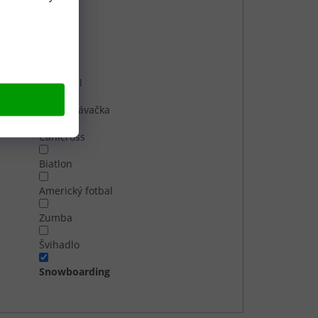
Volejbal
Judo
Kuželky
Nohejbal
Roztleskávačka
Canicross
Biatlon
Americký fotbal
Zumba
Švihadlo
Snowboarding