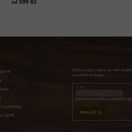
599 Kč
od
O
v
l
á
d
a
c
í
mace pro vás
Odebírat newsletter
p
r
Vložte svůj e-mail a my vám bude
v
upovat
na našem e-shopu.
k
y
y
v
E-mail
dárky
ý
p
y
Vložením e-mailu souhlasíte s
po
i
ní podmínky
s
PŘIHLÁSIT SE
u
ky GDPR