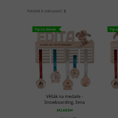
Položek k zobrazení:
2
V
ý
Tip na dárek
Tip 
p
i
s
p
r
o
d
u
k
t
ů
Věšák na medaile -
Snowboarding, žena
SKLADEM