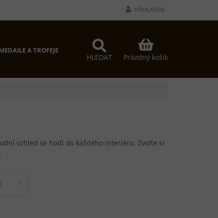
PŘIHLÁŠENÍ
NÁKUPNÍ
MEDAILE A TROFEJE
PROČ MY?
KONTAKTY
KOŠÍK
Prázdný košík
HLEDAT
odní vzhled se hodí do každého interiéru. Zvolte si
.
u