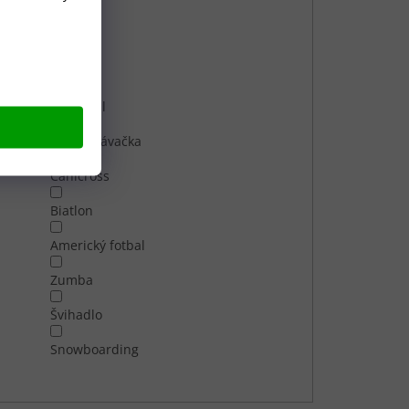
Volejbal
Judo
Kuželky
Nohejbal
Roztleskávačka
Canicross
Biatlon
Americký fotbal
Zumba
Švihadlo
Snowboarding