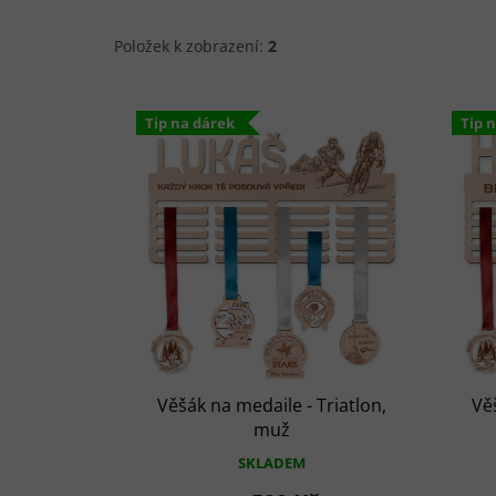
Položek k zobrazení:
2
V
ý
Tip na dárek
Tip 
p
i
s
p
r
o
d
u
k
t
ů
Věšák na medaile - Triatlon,
Vě
muž
SKLADEM