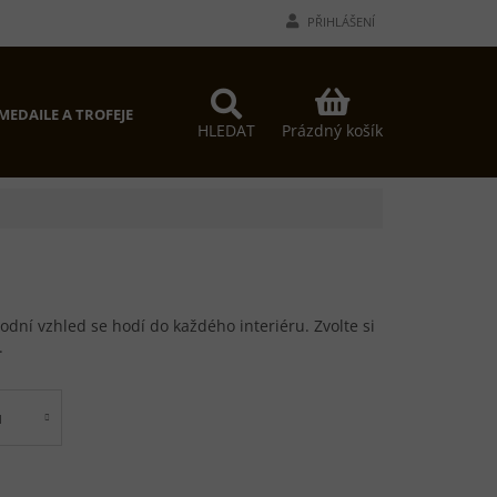
PŘIHLÁŠENÍ
NÁKUPNÍ
MEDAILE A TROFEJE
PROČ MY?
KONTAKTY
KOŠÍK
Prázdný košík
HLEDAT
odní vzhled se hodí do každého interiéru. Zvolte si
.
u