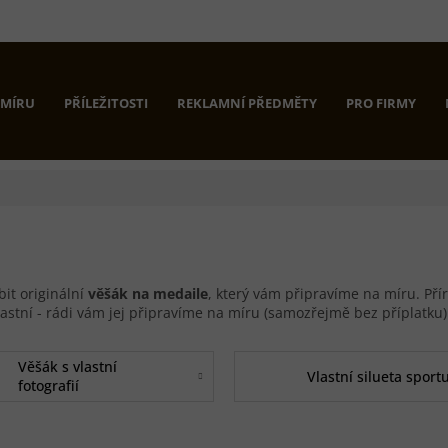
 MÍRU
PŘÍLEŽITOSTI
REKLAMNÍ PŘEDMĚTY
PRO FIRMY
bit originální
věšák na medaile
, který vám připravíme na míru. Přír
astní - rádi vám jej připravíme na míru (samozřejmě bez příplatku)
Věšák s vlastní
Vlastní silueta sport
fotografií