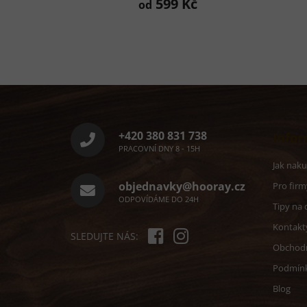
599 Kč
od
Z
á
p
a
+420 380 831 738
Infor
t
PRACOVNÍ DNY 8 - 15H
í
Jak nak
objednavky@hooray.cz
Pro firm
ODPOVÍDÁME DO 24H
Tipy na 
Kontakt
SLEDUJTE NÁS:
Obchod
Podmín
Blog