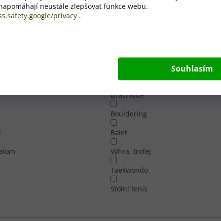
Váš motiv
 napomáhají neustále zlepšovat funkce webu.
ss.safety.google/privacy
.
ectví
Jachting
Krasobruslení
ka
Motocross
Souhlasím
nce
Powerlifting
Dračí lodě
Bouldering
l
Balet
lalom
Výhra, trofej
Taekwondo
Stolní tenis