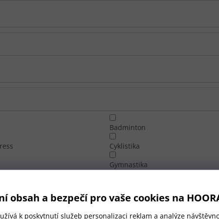
Badminton
ress
Cyklistika
Gymnastika
Jezdectví
ní obsah a bezpečí pro vaše cookies na HOOR
 hokej
Šachy
žívá k poskytnutí služeb personalizaci reklam a analýze návštěvno