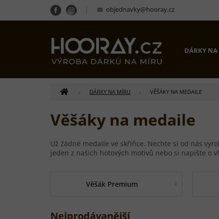
Přejít
objednavky@hooray.cz
na
obsah
DÁRKY NA
DOMŮ
DÁRKY NA MÍRU
VĚŠÁKY NA MEDAILE
Věšáky na medaile
Už žádné medaile ve skříňce. Nechte si od nás vyro
jeden z našich hotových motivů nebo si napište o vl
Věšák Premium
Nejprodávanější