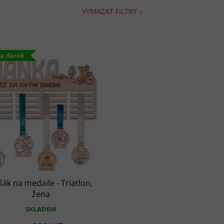
VYMAZAT FILTRY
na dárek
šák na medaile - Triatlon,
žena
SKLADEM