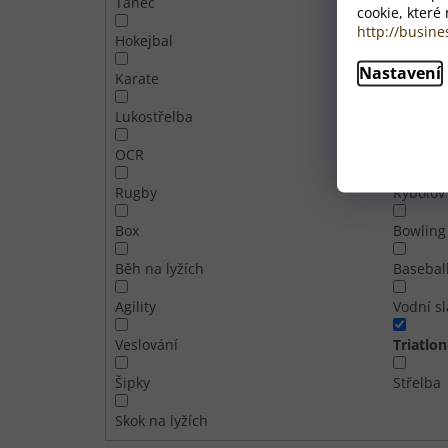
Tanec
Tenis
cookie, které
http://busine
Hokejbal
Horolez
Nastavení
Karate
Kickbox
Lukostřelba
Mažoret
OCR
Pole da
Rugby
Rybolov
Box
Bowling
Běh na lyžích
Basebal
Agility
Vodní s
Veslování
Triatlon
Šipky
Střelba
Skok na lyžích