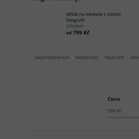
Věšák na medaile s vlastní
fotografií
Skladem
799 Kč
od
Ř
a
Nejprodávanější
Nejlevnější
Nejdražší
Abe
z
e
n
í
p
r
Cena
o
d
599
Kč
u
k
t
ů