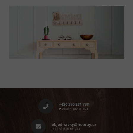
Z
á
p
+420 380 831 738
a
PRACOVNÍ DNY 8 - 15H
t
í
objednavky@hooray.cz
ODPOVÍDÁME DO 24H