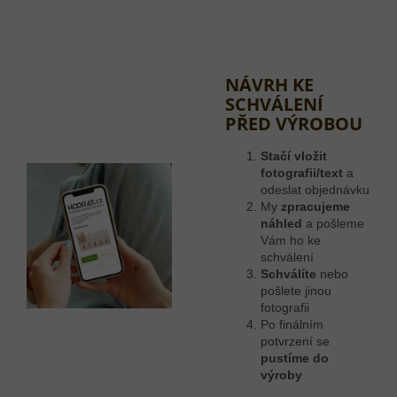
NÁVRH KE
SCHVÁLENÍ
PŘED VÝROBOU
Stačí vložit
fotografii/text
a
odeslat objednávku
My
zpracujeme
náhled
a pošleme
Vám ho ke
schválení
Schválíte
nebo
pošlete jinou
fotografii
Po finálním
potvrzení se
pustíme do
výroby