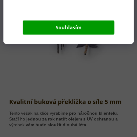
Souhlasím
Kvalitní buková překližka o síle 5 mm
Tento věšák na klíče vyrábíme
pro náročnou klientelu
.
Stačí ho
jednou za rok natřít olejem s UV ochranou
a
výrobek
v
ám bude sloužit dlouhá léta
.