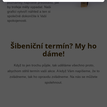
poznámky napíšete představu, jak
by trofeje měly vypadat. Naši
grafici vytvoří náhled a ten si
společně dokončíte k Vaší
spokojenosti.
Šibeniční termín? My ho
dáme!
Když to jen trochu půjde, tak uděláme všechno proto,
abychom stihli termín vaší akce. A když Vám napíšeme, že to
zvládneme, tak ho opravdu zvládneme. Na nás se můžete
spolehnout.