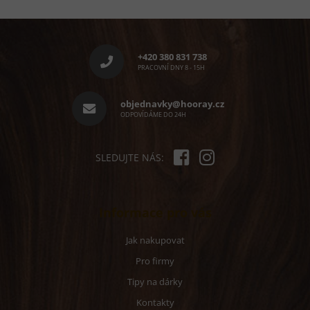
Z
á
p
+420 380 831 738
a
PRACOVNÍ DNY 8 - 15H
t
í
objednavky@hooray.cz
ODPOVÍDÁME DO 24H
SLEDUJTE NÁS:
Informace pro vás
Jak nakupovat
Pro firmy
Tipy na dárky
Kontakty