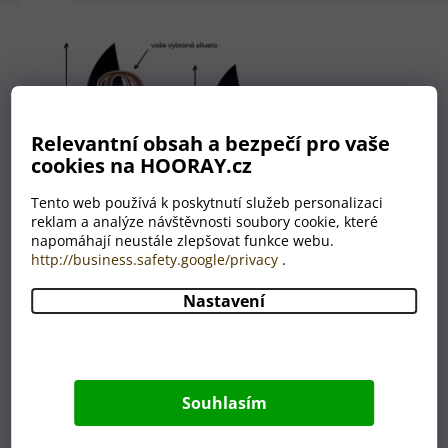
Relevantní obsah a bezpečí pro vaše
cookies na HOORAY.cz
Tento web používá k poskytnutí služeb personalizaci
reklam a analýze návštěvnosti soubory cookie, které
napomáhají neustále zlepšovat funkce webu.
http://business.safety.google/privacy
.
Nastavení
Nemáte grafika? Nevadí!
Máme celé grafické oddělení,
které je Vám plně k dispozici.
Souhlasím
A to ZDARMA.
Úplně nám stačí, když nám do