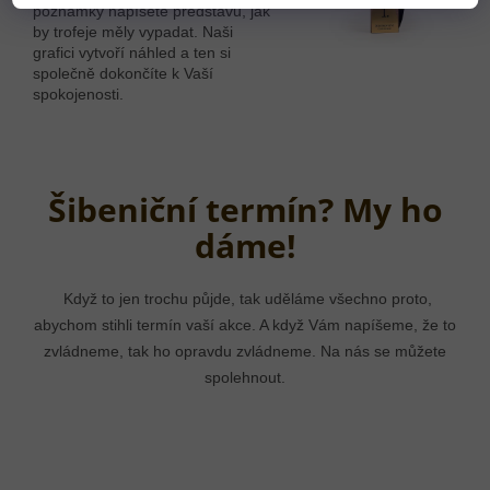
poznámky napíšete představu, jak
by trofeje měly vypadat. Naši
grafici vytvoří náhled a ten si
společně dokončíte k Vaší
spokojenosti.
Šibeniční termín? My ho
dáme!
Když to jen trochu půjde, tak uděláme všechno proto,
abychom stihli termín vaší akce. A když Vám napíšeme, že to
zvládneme, tak ho opravdu zvládneme. Na nás se můžete
spolehnout.