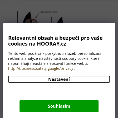
Relevantní obsah a bezpečí pro vaše
cookies na HOORAY.cz
Tento web používá k poskytnutí služeb personalizaci
reklam a analýze návštěvnosti soubory cookie, které
napomáhají neustále zlepšovat funkce webu.
http://business.safety.google/privacy
.
Nastavení
Nemáte grafika? Nevadí!
Máme celé grafické oddělení,
které je Vám plně k dispozici.
Souhlasím
A to ZDARMA.
Úplně nám stačí, když nám do