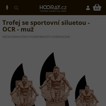
Přejít
na
N
obsah
K
Trofej se sportovní siluetou -
OCR - muž
PRŮMĚRNÉ
NEOHODNOCENO
PODROBNOSTI HODNOCENÍ
HODNOCENÍ
PRODUKTU
JE
0,0
Z
5
HVĚZDIČEK.