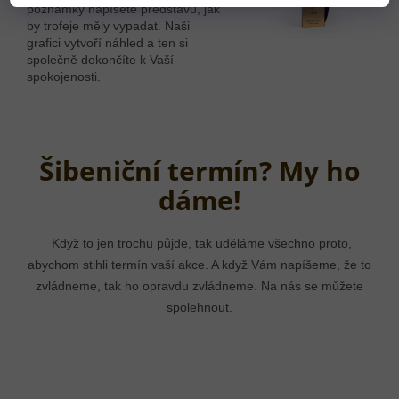
poznámky napíšete představu, jak
by trofeje měly vypadat. Naši
grafici vytvoří náhled a ten si
společně dokončíte k Vaší
spokojenosti.
Šibeniční termín? My ho
dáme!
Když to jen trochu půjde, tak uděláme všechno proto,
abychom stihli termín vaší akce. A když Vám napíšeme, že to
zvládneme, tak ho opravdu zvládneme. Na nás se můžete
spolehnout.