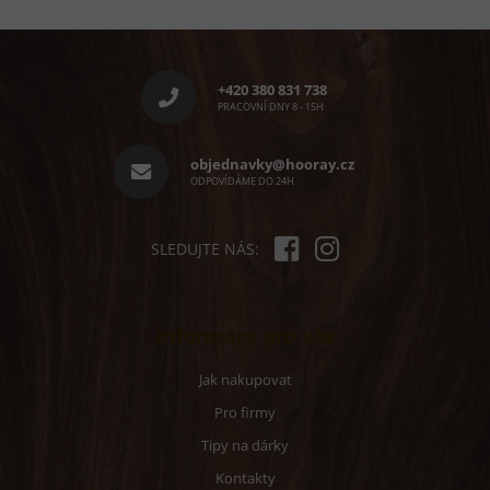
Z
á
p
+420 380 831 738
a
PRACOVNÍ DNY 8 - 15H
t
í
objednavky@hooray.cz
ODPOVÍDÁME DO 24H
SLEDUJTE NÁS:
Informace pro vás
Jak nakupovat
Pro firmy
Tipy na dárky
Kontakty