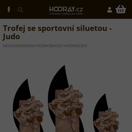
Přejít
na
N
obsah
K
Trofej se sportovní siluetou -
Judo
PRŮMĚRNÉ
NEOHODNOCENO
PODROBNOSTI HODNOCENÍ
HODNOCENÍ
PRODUKTU
JE
0,0
Z
5
HVĚZDIČEK.