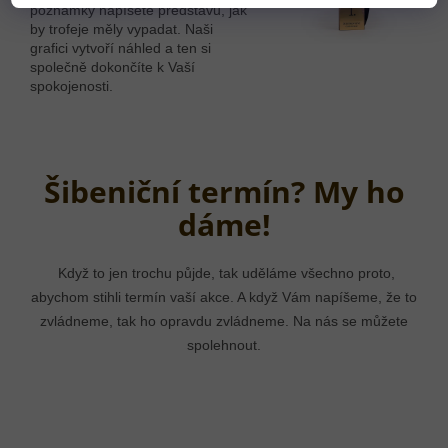
poznámky napíšete představu, jak
by trofeje měly vypadat. Naši
grafici vytvoří náhled a ten si
společně dokončíte k Vaší
spokojenosti.
Šibeniční termín? My ho
dáme!
Když to jen trochu půjde, tak uděláme všechno proto,
abychom stihli termín vaší akce. A když Vám napíšeme, že to
zvládneme, tak ho opravdu zvládneme. Na nás se můžete
spolehnout.