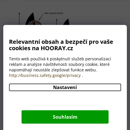
Relevantní obsah a bezpečí pro vaše
cookies na HOORAY.cz
Tento web používá k poskytnutí služeb personalizaci
reklam a analýze návštěvnosti soubory cookie, které
napomáhají neustále zlepšovat funkce webu.
http://business.safety.google/privacy
.
Nastavení
Nemáte grafika? Nevadí!
Máme celé grafické oddělení,
které je Vám plně k dispozici.
Souhlasím
A to ZDARMA.
Úplně nám stačí, když nám do