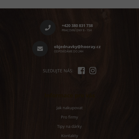
Z
á
p
+420 380 831 738
a
PRACOVNÍ DNY 8 - 15H
t
í
objednavky@hooray.cz
ODPOVÍDÁME DO 24H
SLEDUJTE NÁS:
Informace pro vás
Jak nakupovat
Pro firmy
Tipy na dárky
Kontakty