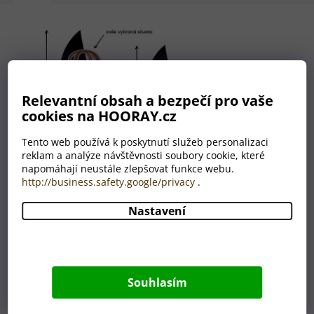
Relevantní obsah a bezpečí pro vaše
cookies na HOORAY.cz
Tento web používá k poskytnutí služeb personalizaci
reklam a analýze návštěvnosti soubory cookie, které
napomáhají neustále zlepšovat funkce webu.
http://business.safety.google/privacy
.
Nastavení
Nemáte grafika? Nevadí!
Máme celé grafické oddělení,
které je Vám plně k dispozici.
Souhlasím
A to ZDARMA.
Úplně nám stačí, když nám do