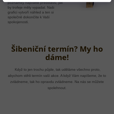
poznámky napíšete představu, jak
by trofeje měly vypadat. Naši
grafici vytvoří náhled a ten si
společně dokončíte k Vaší
spokojenosti.
Šibeniční termín? My ho
dáme!
Když to jen trochu půjde, tak uděláme všechno proto,
abychom stihli termín vaší akce. A když Vám napíšeme, že to
zvládneme, tak ho opravdu zvládneme. Na nás se můžete
spolehnout.