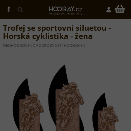
Přejít
na
N
obsah
K
Trofej se sportovní siluetou -
Horská cyklistika - žena
PRŮMĚRNÉ
NEOHODNOCENO
PODROBNOSTI HODNOCENÍ
HODNOCENÍ
PRODUKTU
JE
0,0
Z
5
HVĚZDIČEK.