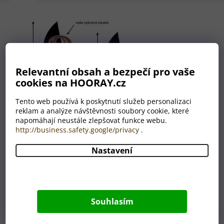
Relevantní obsah a bezpečí pro vaše
cookies na HOORAY.cz
Tento web používá k poskytnutí služeb personalizaci
reklam a analýze návštěvnosti soubory cookie, které
napomáhají neustále zlepšovat funkce webu.
http://business.safety.google/privacy
.
Nastavení
Nemáte grafika? Nevadí!
Máme celé grafické oddělení,
které je Vám plně k dispozici.
Souhlasím
A to ZDARMA.
Úplně nám stačí, když nám do