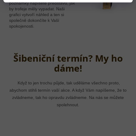
poznámky napíšete představu, jak
by trofeje měly vypadat. Naši
grafici vytvoří náhled a ten si
společně dokončíte k Vaší
spokojenosti.
Šibeniční termín? My ho
dáme!
Když to jen trochu půjde, tak uděláme všechno proto,
abychom stihli termín vaší akce. A když Vám napíšeme, že to
zvládneme, tak ho opravdu zvládneme. Na nás se můžete
spolehnout.