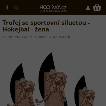
Přejít
na
N
obsah
K
Trofej se sportovní siluetou -
Hokejbal - žena
PRŮMĚRNÉ
NEOHODNOCENO
PODROBNOSTI HODNOCENÍ
HODNOCENÍ
PRODUKTU
JE
0,0
Z
5
HVĚZDIČEK.