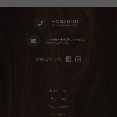
Z
á
p
+420 380 831 738
a
PRACOVNÍ DNY 8 - 15H
t
í
objednavky@hooray.cz
ODPOVÍDÁME DO 24H
SLEDUJTE NÁS:
Informace pro vás
Jak nakupovat
Pro firmy
Tipy na dárky
Kontakty