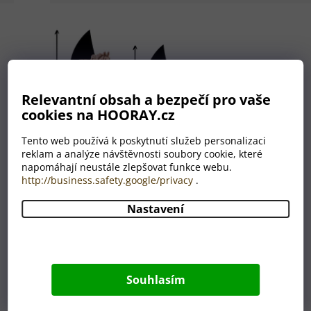
Relevantní obsah a bezpečí pro vaše
cookies na HOORAY.cz
Tento web používá k poskytnutí služeb personalizaci
reklam a analýze návštěvnosti soubory cookie, které
napomáhají neustále zlepšovat funkce webu.
http://business.safety.google/privacy
.
Nastavení
Nemáte grafika? Nevadí!
Máme celé grafické oddělení,
které je Vám plně k dispozici.
Souhlasím
A to ZDARMA.
Úplně nám stačí, když nám do