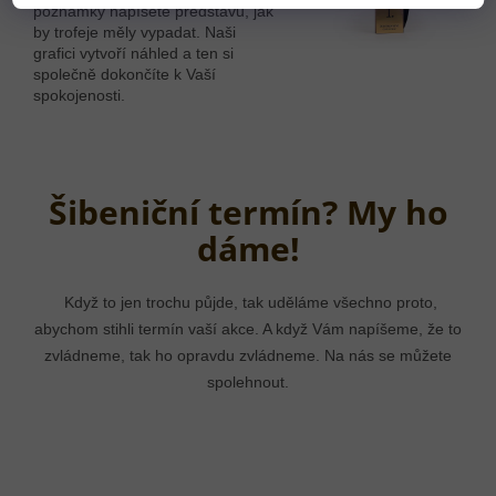
poznámky napíšete představu, jak
by trofeje měly vypadat. Naši
grafici vytvoří náhled a ten si
společně dokončíte k Vaší
spokojenosti.
Šibeniční termín? My ho
dáme!
Když to jen trochu půjde, tak uděláme všechno proto,
abychom stihli termín vaší akce. A když Vám napíšeme, že to
zvládneme, tak ho opravdu zvládneme. Na nás se můžete
spolehnout.