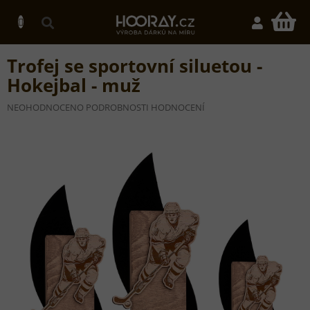
Přejít
na
N
obsah
K
Trofej se sportovní siluetou -
Hokejbal - muž
PRŮMĚRNÉ
NEOHODNOCENO
PODROBNOSTI HODNOCENÍ
HODNOCENÍ
PRODUKTU
JE
0,0
Z
5
HVĚZDIČEK.