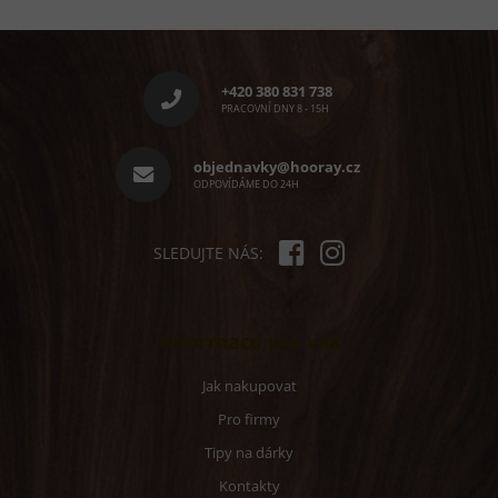
Z
á
p
+420 380 831 738
a
PRACOVNÍ DNY 8 - 15H
t
í
objednavky@hooray.cz
ODPOVÍDÁME DO 24H
SLEDUJTE NÁS:
Informace pro vás
Jak nakupovat
Pro firmy
Tipy na dárky
Kontakty