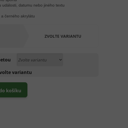
u události, datumu nebo jiného textu
a černého akrylátu
ZVOLTE VARIANTU
luetou
volte variantu
 do košíku