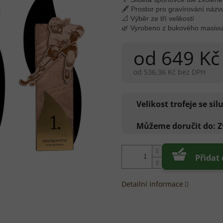
🖋 Prostor pro gravírování názv
📐 Výběr ze tří velikostí
🌿 Vyrobeno z bukového masivu 
od
649 Kč
od
536,36 Kč
bez DPH
Měrná
cena:
Velikost trofeje se si
Můžeme doručit do:
Z
Přidat
Detailní informace