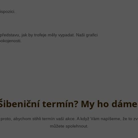
spozici.
dstavu, jak by trofeje měly vypadat. Naši grafici
pokojenosti.
Šibeniční termín? My ho dáme
 proto, abychom stihli termín vaší akce. A když Vám napíšeme, že to 
můžete spolehnout.