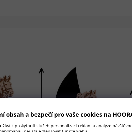
ní obsah a bezpečí pro vaše cookies na HOOR
žívá k poskytnutí služeb personalizaci reklam a analýze návštěvno
 napomáhají neustále zlepšovat funkce webu.