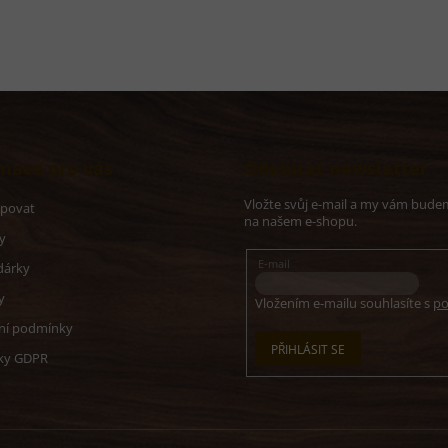
mace pro vás
Odebírat newsletter
Vložte svůj e-mail a my vám bude
upovat
na našem e-shopu.
y
E-mail
dárky
y
Vložením e-mailu souhlasíte s
po
ní podmínky
PŘIHLÁSIT SE
ky GDPR