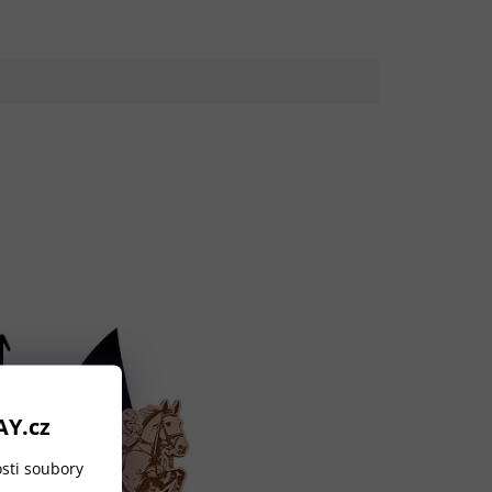
AY.cz
sti soubory