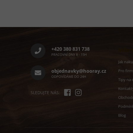
Z
á
p
a
+420 380 831 738
Infor
t
PRACOVNÍ DNY 8 - 15H
í
Jak nak
objednavky@hooray.cz
Pro firm
ODPOVÍDÁME DO 24H
Tipy na 
Kontakt
SLEDUJTE NÁS:
Obchod
Podmín
Blog