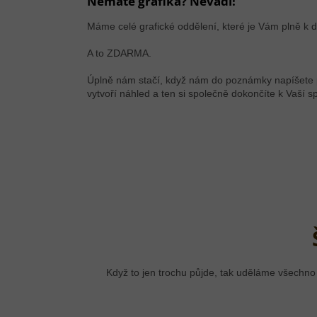
Nemáte grafika? Nevadí!
Máme celé grafické oddělení, které je Vám plně k di
A to ZDARMA.
Úplně nám stačí, když nám do poznámky napíšete pře
vytvoří náhled a ten si společně dokončíte k Vaší s
Když to jen trochu půjde, tak uděláme všechno