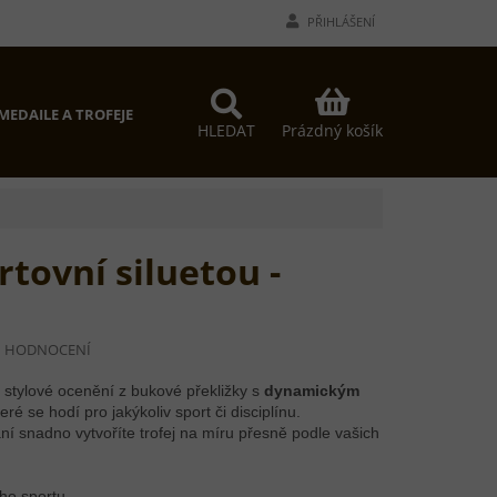
PŘIHLÁŠENÍ
NÁKUPNÍ
MEDAILE A TROFEJE
PROČ MY?
KONTAKTY
KOŠÍK
Prázdný košík
HLEDAT
rtovní siluetou -
I HODNOCENÍ
 stylové ocenění z bukové překližky s
dynamickým
teré se hodí pro jakýkoliv sport či disciplínu.
ní snadno vytvoříte trofej na míru přesně podle vašich
ého sportu