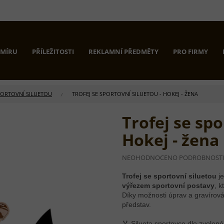
 MÍRU
PŘÍLEŽITOSTI
REKLAMNÍ PŘEDMĚTY
PRO FIRMY
PORTOVNÍ SILUETOU
TROFEJ SE SPORTOVNÍ SILUETOU - HOKEJ - ŽENA
Trofej se spo
Hokej - žena
PRŮMĚRNÉ
NEOHODNOCENO
PODROBNOST
HODNOCENÍ
PRODUKTU
Trofej se sportovní siluetou
je
JE
výřezem sportovní postavy
, k
0,0
Díky možnosti úprav a gravírová
Z
představ.
5
HVĚZDIČEK.
🏅 Silueta sportovce dle zvolen