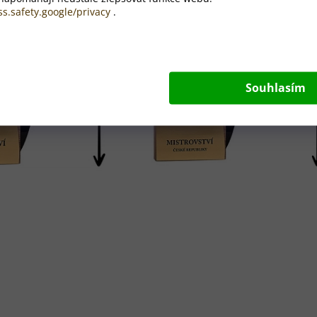
ss.safety.google/privacy
.
Souhlasím