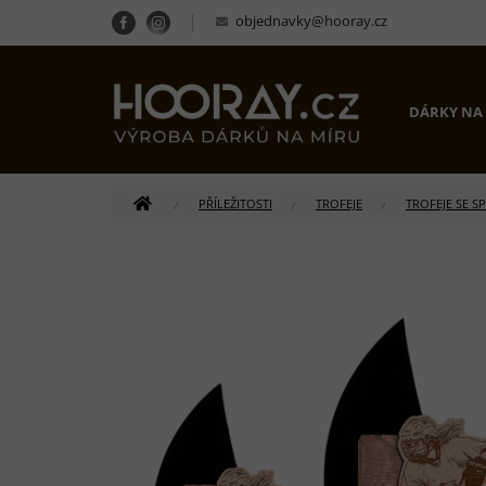
Přejít
objednavky@hooray.cz
na
obsah
DÁRKY NA
DOMŮ
PŘÍLEŽITOSTI
TROFEJE
TROFEJE SE S