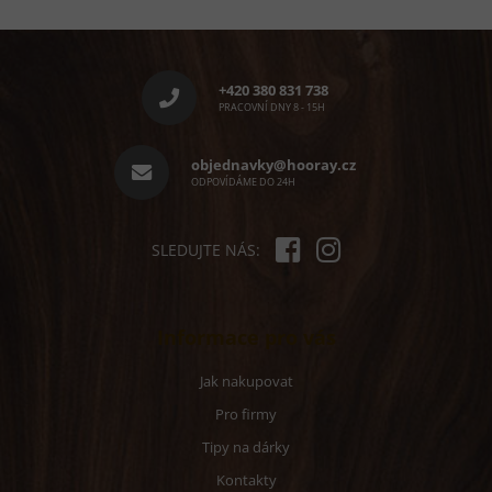
Z
á
p
+420 380 831 738
a
PRACOVNÍ DNY 8 - 15H
t
í
objednavky@hooray.cz
ODPOVÍDÁME DO 24H
SLEDUJTE NÁS:
Informace pro vás
Jak nakupovat
Pro firmy
Tipy na dárky
Kontakty