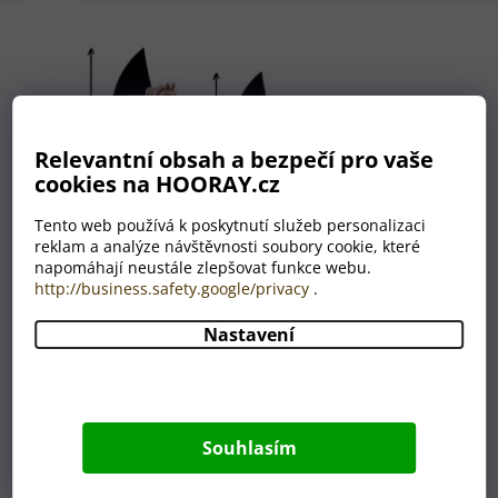
Relevantní obsah a bezpečí pro vaše
cookies na HOORAY.cz
Tento web používá k poskytnutí služeb personalizaci
reklam a analýze návštěvnosti soubory cookie, které
napomáhají neustále zlepšovat funkce webu.
http://business.safety.google/privacy
.
Nastavení
Nemáte grafika? Nevadí!
Máme celé grafické oddělení,
které je Vám plně k dispozici.
Souhlasím
A to ZDARMA.
Úplně nám stačí, když nám do