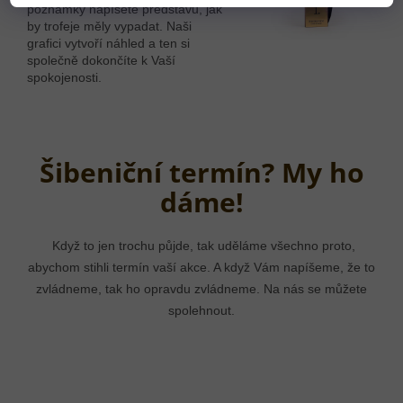
poznámky napíšete představu, jak
by trofeje měly vypadat. Naši
grafici vytvoří náhled a ten si
společně dokončíte k Vaší
spokojenosti.
Šibeniční termín? My ho
dáme!
Když to jen trochu půjde, tak uděláme všechno proto,
abychom stihli termín vaší akce. A když Vám napíšeme, že to
zvládneme, tak ho opravdu zvládneme. Na nás se můžete
spolehnout.