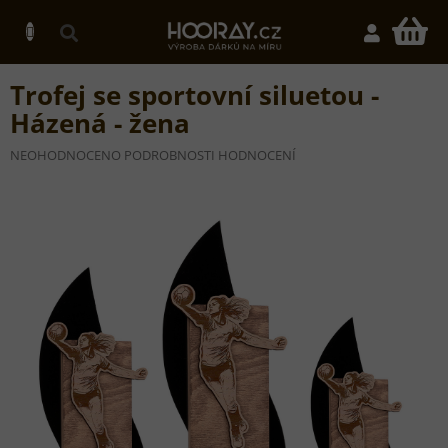
Přejít
na
N
obsah
K
Trofej se sportovní siluetou -
Házená - žena
PRŮMĚRNÉ
NEOHODNOCENO
PODROBNOSTI HODNOCENÍ
HODNOCENÍ
PRODUKTU
JE
0,0
Z
5
HVĚZDIČEK.