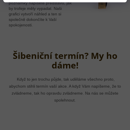
poznámky napíšete představu, jak
by trofeje měly vypadat. Naši
grafici vytvoří náhled a ten si
společně dokončíte k Vaší
spokojenosti.
Šibeniční termín? My ho
dáme!
Když to jen trochu půjde, tak uděláme všechno proto,
abychom stihli termín vaší akce. A když Vám napíšeme, že to
zvládneme, tak ho opravdu zvládneme. Na nás se můžete
spolehnout.