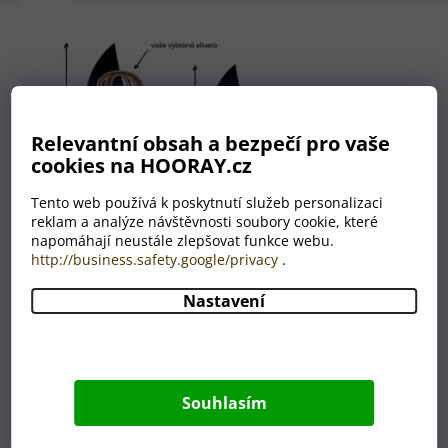
Relevantní obsah a bezpečí pro vaše
cookies na HOORAY.cz
Tento web používá k poskytnutí služeb personalizaci
reklam a analýze návštěvnosti soubory cookie, které
napomáhají neustále zlepšovat funkce webu.
http://business.safety.google/privacy
.
Nastavení
Nemáte grafika? Nevadí!
Máme celé grafické oddělení,
které je Vám plně k dispozici.
Souhlasím
A to ZDARMA.
Úplně nám stačí, když nám do