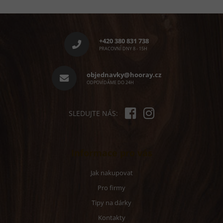
Z
á
p
+420 380 831 738
a
PRACOVNÍ DNY 8 - 15H
t
í
objednavky@hooray.cz
ODPOVÍDÁME DO 24H
SLEDUJTE NÁS:
Informace pro vás
Jak nakupovat
Pro firmy
Tipy na dárky
Kontakty