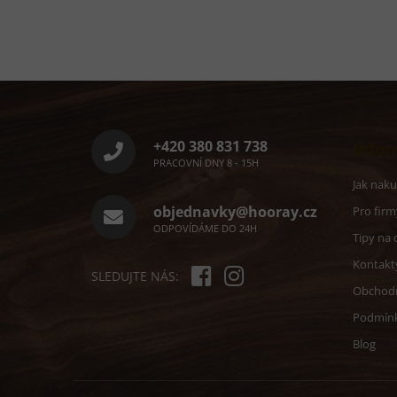
Z
á
p
a
+420 380 831 738
Infor
t
PRACOVNÍ DNY 8 - 15H
í
Jak nak
objednavky@hooray.cz
Pro firm
ODPOVÍDÁME DO 24H
Tipy na 
Kontakt
SLEDUJTE NÁS:
Obchod
Podmín
Blog