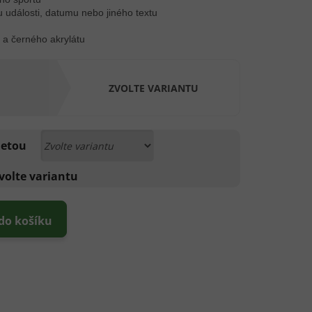
u události, datumu nebo jiného textu
a černého akrylátu
ZVOLTE VARIANTU
luetou
volte variantu
 do košíku