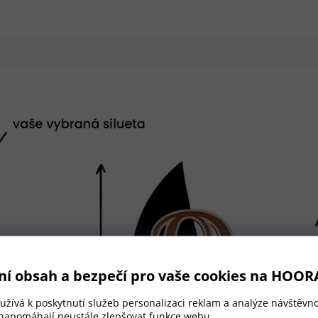
ní obsah a bezpečí pro vaše cookies na HOOR
žívá k poskytnutí služeb personalizaci reklam a analýze návštěvno
 napomáhají neustále zlepšovat funkce webu.