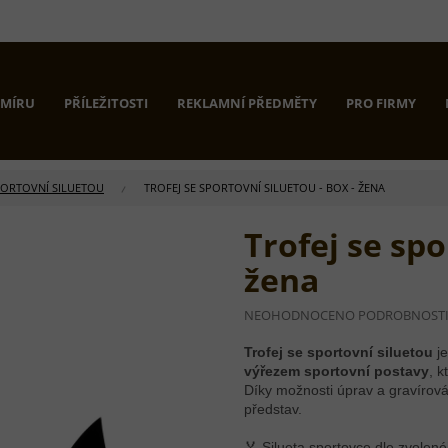
 MÍRU
PŘÍLEŽITOSTI
REKLAMNÍ PŘEDMĚTY
PRO FIRMY
PORTOVNÍ SILUETOU
TROFEJ SE SPORTOVNÍ SILUETOU - BOX - ŽENA
Trofej se spo
žena
PRŮMĚRNÉ
NEOHODNOCENO
PODROBNOST
HODNOCENÍ
PRODUKTU
Trofej se sportovní siluetou
je
JE
výřezem sportovní postavy
, k
0,0
Díky možnosti úprav a gravírová
Z
představ.
5
HVĚZDIČEK.
🏅 Silueta sportovce dle zvolen