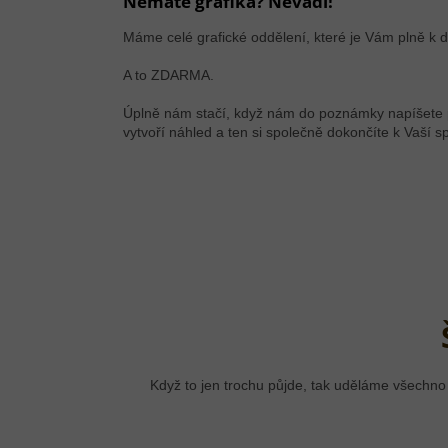
Nemáte grafika? Nevadí!
Máme celé grafické oddělení, které je Vám plně k di
A to ZDARMA.
Úplně nám stačí, když nám do poznámky napíšete pře
vytvoří náhled a ten si společně dokončíte k Vaší s
Když to jen trochu půjde, tak uděláme všechno