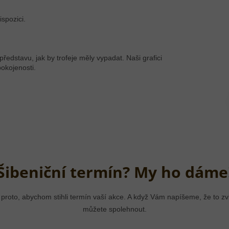
spozici.
dstavu, jak by trofeje měly vypadat. Naši grafici
pokojenosti.
Šibeniční termín? My ho dáme
 proto, abychom stihli termín vaší akce. A když Vám napíšeme, že to 
můžete spolehnout.