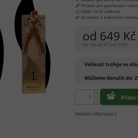
🖋 Prostor pro gravírování názv
📐 Výběr ze tří velikostí
🌿 Vyrobeno z bukového masivu 
od
649 Kč
od
536,36 Kč
bez DPH
Měrná
cena:
Velikost trofeje se si
Můžeme doručit do:
Z
Přidat
Detailní informace