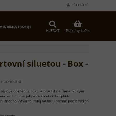
PŘIHLÁŠENÍ
NÁKUPNÍ
MEDAILE A TROFEJE
PROČ MY?
KONTAKTY
KOŠÍK
Prázdný košík
HLEDAT
rtovní siluetou - Box -
I HODNOCENÍ
 stylové ocenění z bukové překližky s
dynamickým
teré se hodí pro jakýkoliv sport či disciplínu.
ní snadno vytvoříte trofej na míru přesně podle vašich
ého sportu