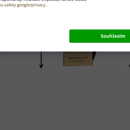
ss.safety.google/privacy
.
Souhlasím