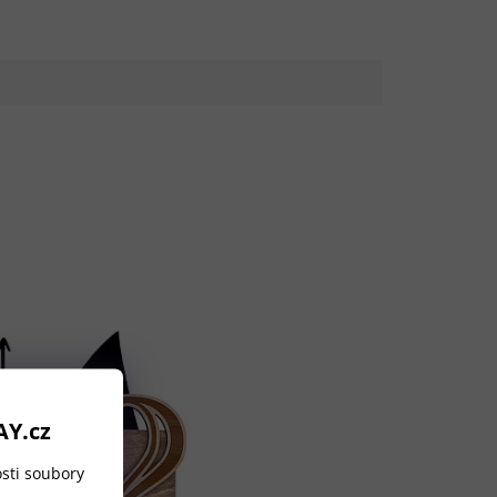
AY.cz
sti soubory