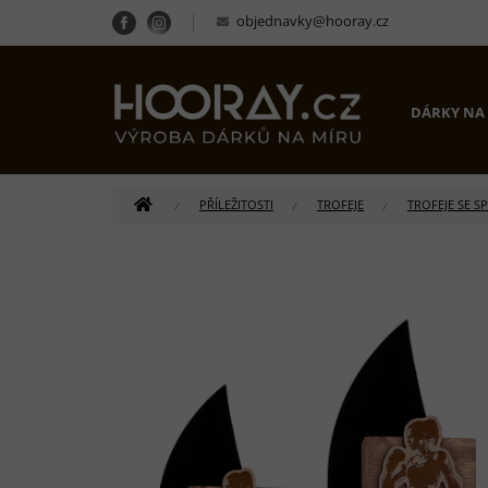
Přejít
objednavky@hooray.cz
na
obsah
DÁRKY NA
DOMŮ
PŘÍLEŽITOSTI
TROFEJE
TROFEJE SE S