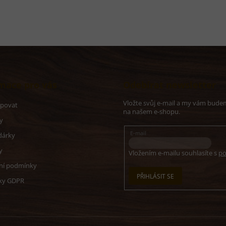
mace pro vás
Odebírat newsletter
Vložte svůj e-mail a my vám bude
upovat
na našem e-shopu.
y
E-mail
dárky
y
Vložením e-mailu souhlasíte s
po
ní podmínky
PŘIHLÁSIT SE
ky GDPR