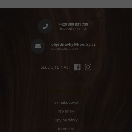
Z
á
p
+420 380 831 738
a
PRACOVNÍ DNY 8 - 15H
t
í
objednavky@hooray.cz
ODPOVÍDÁME DO 24H
SLEDUJTE NÁS:
Informace pro vás
Jak nakupovat
Pro firmy
Tipy na dárky
Kontakty