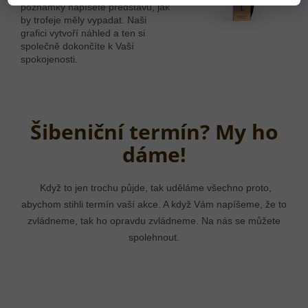
poznámky napíšete představu, jak
by trofeje měly vypadat. Naši
grafici vytvoří náhled a ten si
společně dokončíte k Vaší
spokojenosti.
Šibeniční termín? My ho
dáme!
Když to jen trochu půjde, tak uděláme všechno proto,
abychom stihli termín vaší akce. A když Vám napíšeme, že to
zvládneme, tak ho opravdu zvládneme. Na nás se můžete
spolehnout.