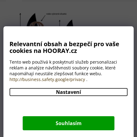
Relevantní obsah a bezpečí pro vaše
cookies na HOORAY.cz
Tento web používá k poskytnutí služeb personalizaci
reklam a analýze návštěvnosti soubory cookie, které
napomáhají neustále zlepšovat funkce webu.
http://business.safety.google/privacy
.
Nastavení
Nemáte grafika? Nevadí!
Máme celé grafické oddělení,
které je Vám plně k dispozici.
Souhlasím
A to ZDARMA.
Úplně nám stačí, když nám do