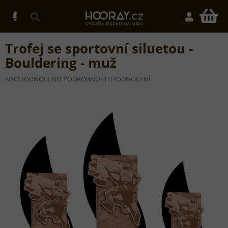
Přejít
na
N
obsah
K
Trofej se sportovní siluetou -
Bouldering - muž
PRŮMĚRNÉ
NEOHODNOCENO
PODROBNOSTI HODNOCENÍ
HODNOCENÍ
PRODUKTU
JE
0,0
Z
5
HVĚZDIČEK.