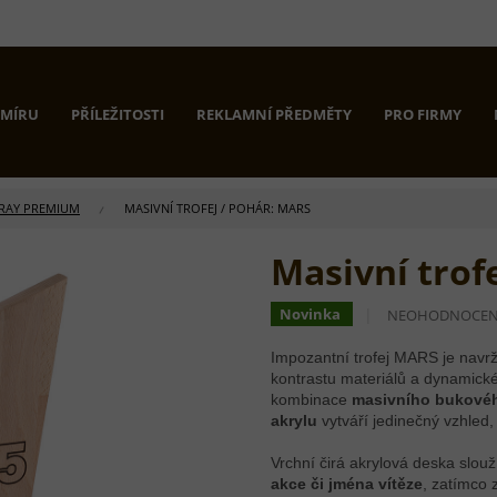
 MÍRU
PŘÍLEŽITOSTI
REKLAMNÍ PŘEDMĚTY
PRO FIRMY
RAY PREMIUM
MASIVNÍ TROFEJ / POHÁR: MARS
Masivní trof
PRŮMĚRNÉ
Novinka
NEOHODNOCE
HODNOCENÍ
PRODUKTU
Impozantní trofej MARS je navrž
JE
kontrastu materiálů a dynamick
0,0
kombinace
masivního bukové
Z
akrylu
vytváří jedinečný vzhled,
5
HVĚZDIČEK.
Vrchní čirá akrylová deska slouž
akce či jména vítěze
, zatímco 