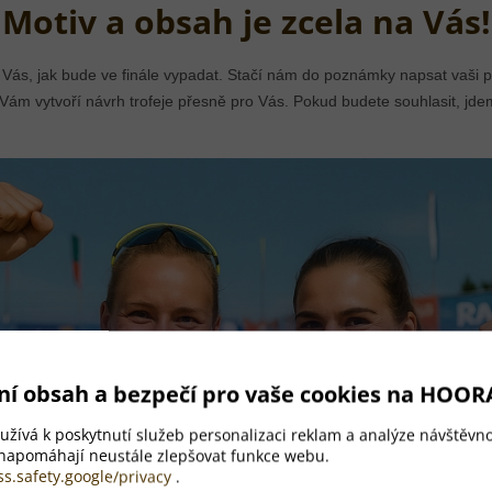
Motiv a obsah je zcela na Vás!
 Vás, jak bude ve finále vypadat. Stačí nám do poznámky napsat vaši pře
i Vám vytvoří návrh trofeje přesně pro Vás. Pokud budete souhlasit, jd
ní obsah a bezpečí pro vaše cookies na HOOR
žívá k poskytnutí služeb personalizaci reklam a analýze návštěvno
 napomáhají neustále zlepšovat funkce webu.
ss.safety.google/privacy
.