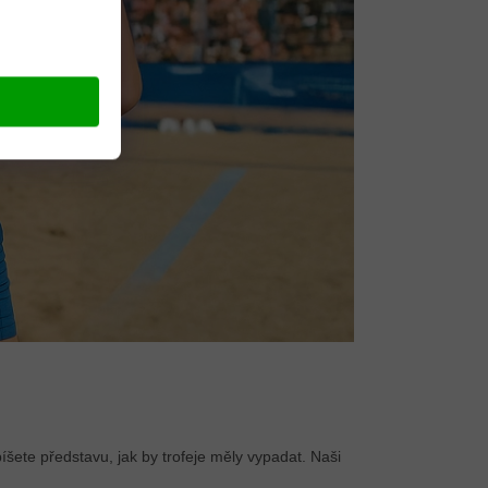
ete představu, jak by trofeje měly vypadat. Naši