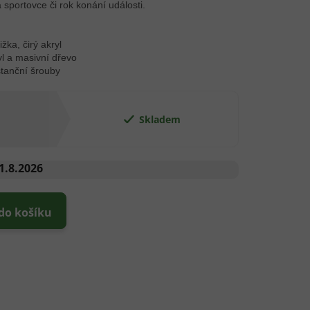
a sportovce či rok konání události.
žka, čirý akryl
yl a masivní dřevo
stanční šrouby
Skladem
1.8.2026
 do košíku