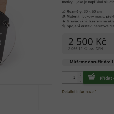
motivy – jako je například siluet
📐
Rozměry
: 30 × 50 cm
🪵
Materiál
: bukový masiv, překli
🔥
Gravírování
: laserem na akr
🔩
Spojení vrstev
: nerezové di
2 500 Kč
2 066,12 Kč bez DPH
Měrná
cena:
Můžeme doručit do:
1
Přidat
Detailní informace