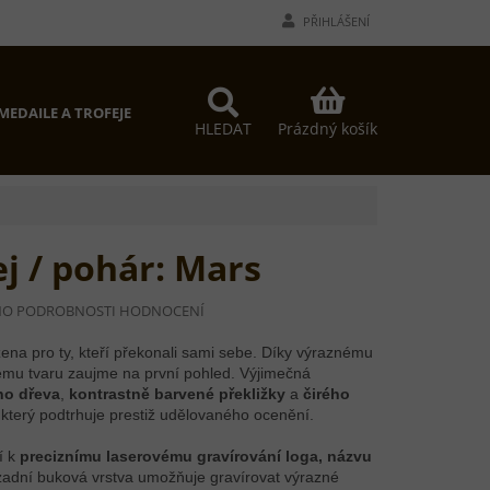
PŘIHLÁŠENÍ
NÁKUPNÍ
MEDAILE A TROFEJE
PROČ MY?
KONTAKTY
KOŠÍK
Prázdný košík
HLEDAT
ej / pohár: Mars
NO
PODROBNOSTI HODNOCENÍ
ena pro ty, kteří překonali sami sebe. Díky výraznému
ému tvaru zaujme na první pohled. Výjimečná
ho dřeva
,
kontrastně barvené překližky
a
čirého
 který podtrhuje prestiž udělovaného ocenění.
í k
preciznímu laserovému gravírování loga, názvu
zadní buková vrstva umožňuje gravírovat výrazné