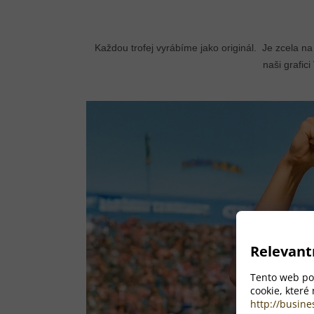
Každou trofej vyrábíme jako originál. Je zcela na
naši grafic
Relevant
Tento web pou
cookie, které
http://busine