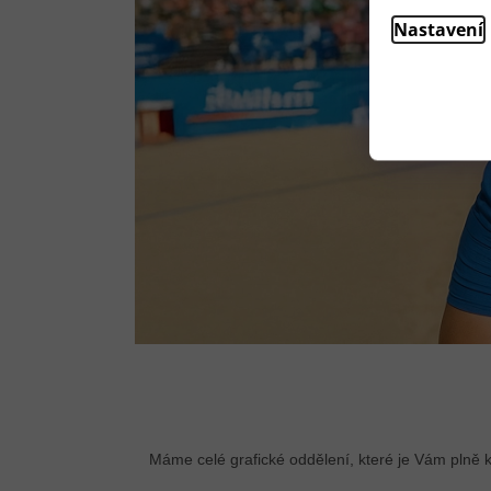
Nastavení
Máme celé grafické oddělení, které je Vám plně 