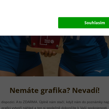
Souhlasím
Nemáte grafika? Nevadí!
k dispozici. A to ZDARMA. Úplně nám stačí, když nám do poznámky napíš
grafici vytvoří náhled a ten si společně dokončíte k Vaší spokojenosti.