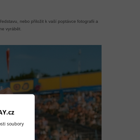
dstavu, nebo přiložit k vaší poptávce fotografii a
eme vyrábět.
AY.cz
sti soubory