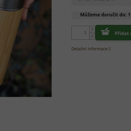
Měrná
cena:
Můžeme doručit do:
1
Přidat
Detailní informace