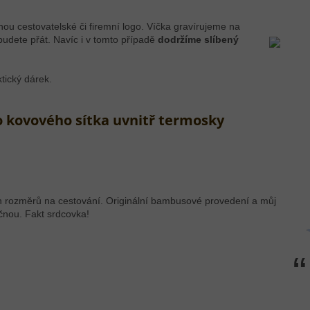
u cestovatelské či firemní logo. Víčka gravírujeme na
budete přát. Navíc i v tomto případě
dodržíme slíbený
ický dárek.
 kovového sítka uvnitř termosky
ch rozměrů na cestování. Originální bambusové provedení a můj
ečnou. Fakt srdcovka!