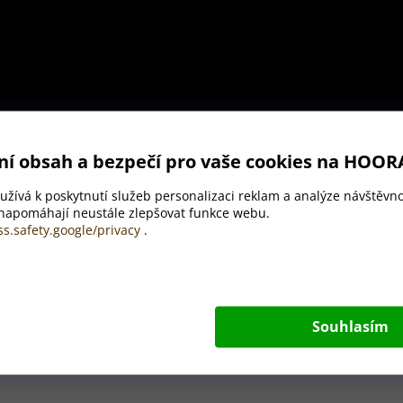
ní obsah a bezpečí pro vaše cookies na HOOR
žívá k poskytnutí služeb personalizaci reklam a analýze návštěvno
 napomáhají neustále zlepšovat funkce webu.
ss.safety.google/privacy
.
Vychutnejte si teplé i studené nápoje po dlouho dobu.
dostatečnou vzduchovou izolaci
. Je vysoce odolná, 
zem.
Kapacita termosky je 450 ml.
Souhlasím