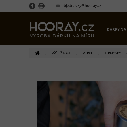
Přejít
objednavky@hooray.cz
na
obsah
DÁRKY NA
DOMŮ
PŘÍLEŽITOSTI
MERCH
TERMOSKY