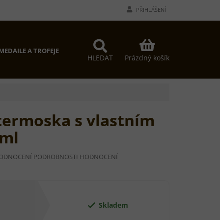
PŘIHLÁŠENÍ
NÁKUPNÍ
MEDAILE A TROFEJE
PROČ MY?
KONTAKTY
KOŠÍK
Prázdný košík
HLEDAT
ermoska s vlastním
 ml
MĚRNÉ
HODNOCENÍ
PODROBNOSTI HODNOCENÍ
NOCENÍ
DUKTU
Skladem
DIČEK.