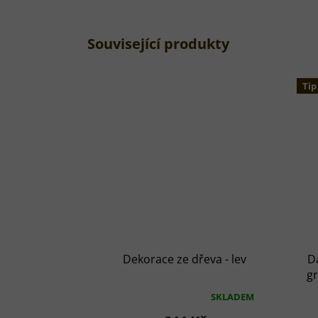
Související produkty
Tip
Dekorace ze dřeva - lev
D
g
SKLADEM
Průměrné
P
hodnocení
h