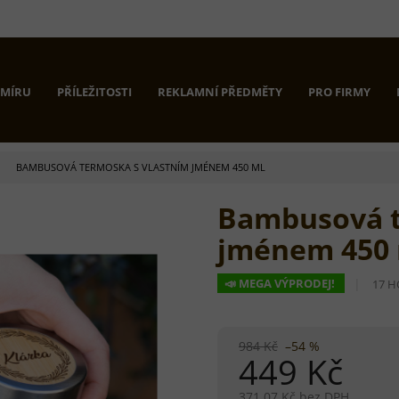
 MÍRU
PŘÍLEŽITOSTI
REKLAMNÍ PŘEDMĚTY
PRO FIRMY
BAMBUSOVÁ TERMOSKA S VLASTNÍM JMÉNEM 450 ML
Bambusová t
jménem 450
PRŮ
📣 MEGA VÝPRODEJ!
17 
HOD
PRO
JE
5,0
984 Kč
–54 %
449 Kč
Z
5
HVĚZ
371,07 Kč bez DPH