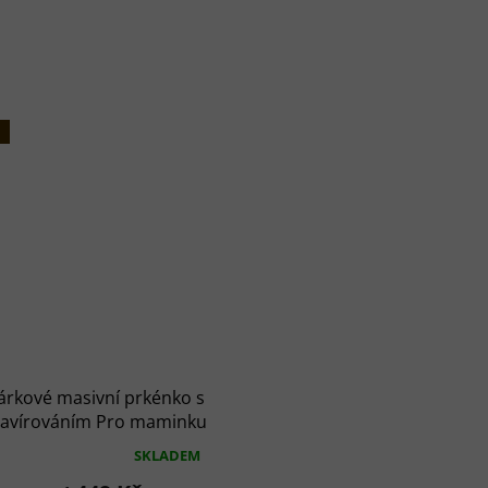
árkové masivní prkénko s
ravírováním Pro maminku
(3 velikosti)
SKLADEM
růměrné
odnocení