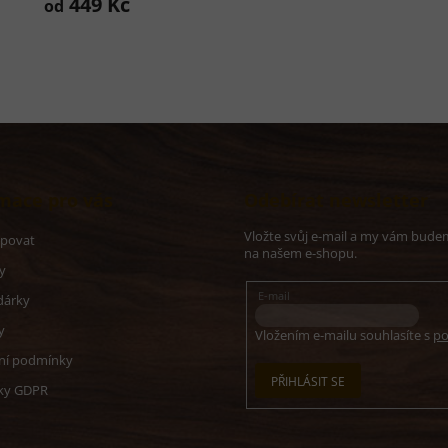
449 Kč
od
roduktu
e
,0
vězdiček.
mace pro vás
Odebírat newsletter
Vložte svůj e-mail a my vám bude
upovat
na našem e-shopu.
y
E-mail
dárky
y
Vložením e-mailu souhlasíte s
po
ní podmínky
PŘIHLÁSIT SE
ky GDPR