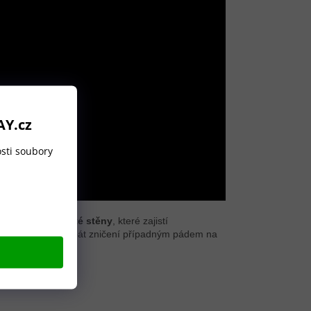
AY.cz
sti soubory
 Termoska má
dvojité stěny
, které zajistí
nemusíte se tedy bát zničení případným pádem na