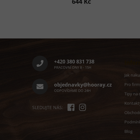
644 Kč
produktu
p
je
j
5,0
5
z
z
5
5
hvězdiček.
h
Z
á
p
a
+420 380 831 738
Infor
t
PRACOVNÍ DNY 8 - 15H
í
Jak nak
objednavky@hooray.cz
Pro firm
ODPOVÍDÁME DO 24H
Tipy na 
Kontakt
SLEDUJTE NÁS:
Obchod
Podmín
Blog