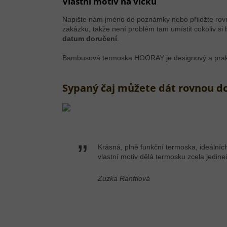
Vlastní motiv na víčku
Napište nám jméno do poznámky nebo přiložte rovno
zakázku, takže není problém tam umístit cokoliv si 
datum doručení
.
Bambusová termoska HOORAY je designový a prakt
Sypaný čaj můžete dát rovnou do
Krásná, plně funkční termoska, ideální
vlastní motiv dělá termosku zcela jedin
Zuzka Ranftlová