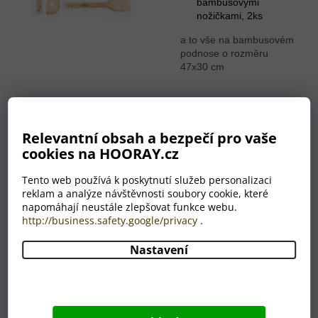
bambusovými
nožičkami, 2ks
a to vše na bambusovém
podnose o rozměru
47x30 cm
Expresně do 24 hodin!
Relevantní obsah a bezpečí pro vaše
cookies na HOORAY.cz
Pokud v 1. kroku objednávky zvolíte
"Expresní dodání", tak garantujeme
Tento web používá k poskytnutí služeb personalizaci
odeslání objednávky do 24 hodin od
reklam a analýze návštěvnosti soubory cookie, které
schválení návrhu.
napomáhají neustále zlepšovat funkce webu.
http://business.safety.google/privacy
.
Nastavení
Překvapíte
originálním
dárkem
Jsme přesvědčeni, že