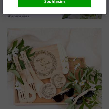
Souhlasím
tento dárkový set bude
zajímavějším dárkem pro
novomanžele, než
skleněná váza.