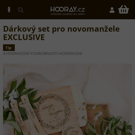
Přejít
na
N
obsah
K
Dárkový set pro novomanžele
EXCLUSIVE
Tip
PRŮMĚRNÉ
4 HODNOCENÍ
PODROBNOSTI HODNOCENÍ
HODNOCENÍ
PRODUKTU
JE
5,0
Z
5
HVĚZDIČEK.