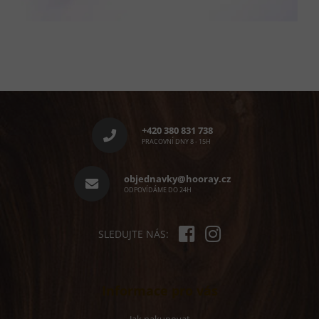
Z
á
p
+420 380 831 738
a
PRACOVNÍ DNY 8 - 15H
t
í
objednavky@hooray.cz
ODPOVÍDÁME DO 24H
SLEDUJTE NÁS:
Informace pro vás