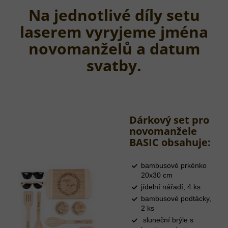
Na jednotlivé díly setu
laserem vyryjeme jména
novomanželů a datum
svatby.
Dárkový set pro
novomanžele
BASIC obsahuje:
bambusové prkénko
20x30 cm
jídelní nářadí, 4 ks
bambusové podtácky,
2 ks
sluneční brýle s