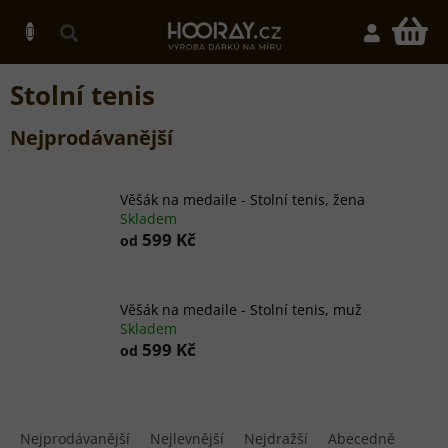
Přejít
na
N
obsah
K
Stolní tenis
Nejprodávanější
Věšák na medaile - Stolní tenis, žena
Skladem
599 Kč
od
Věšák na medaile - Stolní tenis, muž
Skladem
599 Kč
od
Ř
a
Nejprodávanější
Nejlevnější
Nejdražší
Abecedně