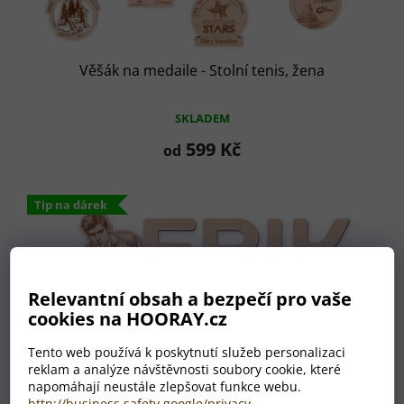
Věšák na medaile - Stolní tenis, žena
SKLADEM
599 Kč
od
Tip na dárek
Relevantní obsah a bezpečí pro vaše
cookies na HOORAY.cz
Tento web používá k poskytnutí služeb personalizaci
reklam a analýze návštěvnosti soubory cookie, které
napomáhají neustále zlepšovat funkce webu.
http://business.safety.google/privacy
.