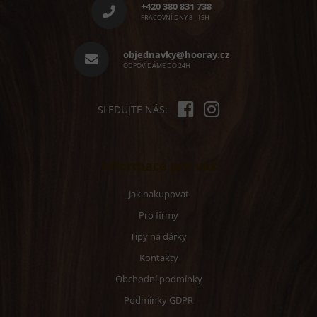
p
í
+420 380 831 738
p
a
PRACOVNÍ DNY 8 - 15H
r
t
v
í
objednavky@hooray.cz
k
ODPOVÍDÁME DO 24H
y
v
ý
p
SLEDUJTE NÁS:
i
s
u
Informace pro vás
Jak nakupovat
Pro firmy
Tipy na dárky
Kontakty
Obchodní podmínky
Podmínky GDPR