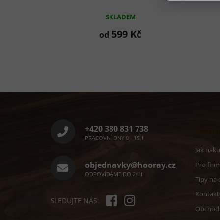
SKLADEM
599 Kč
od
Z
á
p
a
+420 380 831 738
Infor
t
PRACOVNÍ DNY 8 - 15H
í
Jak nak
objednavky@hooray.cz
Pro firm
ODPOVÍDÁME DO 24H
Tipy na 
Kontakt
SLEDUJTE NÁS:
Obchod