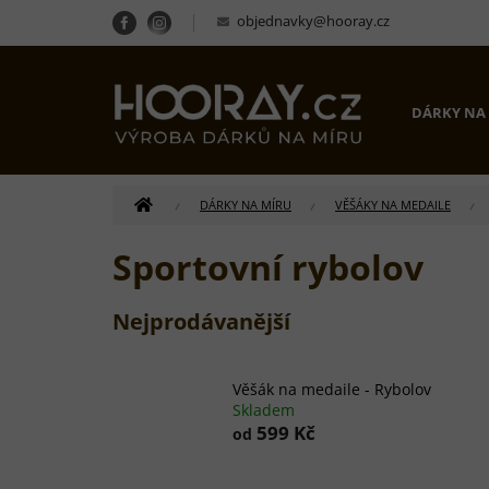
Přejít
objednavky@hooray.cz
na
obsah
DÁRKY NA
DOMŮ
DÁRKY NA MÍRU
VĚŠÁKY NA MEDAILE
Sportovní rybolov
Nejprodávanější
Věšák na medaile - Rybolov
Skladem
599 Kč
od