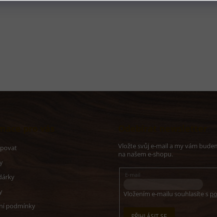
O
v
l
á
d
a
c
í
mace pro vás
Odebírat newsletter
p
r
Vložte svůj e-mail a my vám bude
v
upovat
na našem e-shopu.
k
y
y
v
E-mail
dárky
ý
p
y
Vložením e-mailu souhlasíte s
po
i
ní podmínky
s
PŘIHLÁSIT SE