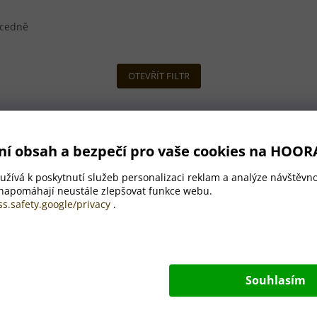
cedně
OTEVŘÍT FILTR
ní obsah a bezpečí pro vaše cookies na HOOR
žívá k poskytnutí služeb personalizaci reklam a analýze návštěvno
 napomáhají neustále zlepšovat funkce webu.
ss.safety.google/privacy
.
Souhlasím