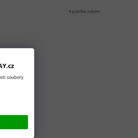
1
položek celkem
AY.cz
sti soubory