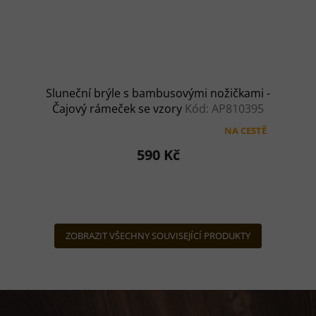
Sluneční brýle s bambusovými nožičkami -
Čajový rámeček se vzory
Kód: AP810395
NA CESTĚ
Průměrné
hodnocení
590 Kč
produktu
je
4,7
z
5
hvězdiček.
ZOBRAZIT VŠECHNY SOUVISEJÍCÍ PRODUKTY
Z
á