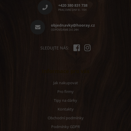
p
+420 380 831 738
a
PRACOVNÍ DNY 8 - 15H
t
í
objednavky@hooray.cz
ODPOVÍDÁME DO 24H
SLEDUJTE NÁS:
Informace pro vás
Jak nakupovat
Pro firmy
Tipy na dárky
Kontakty
Obchodní podmínky
Podmínky GDPR