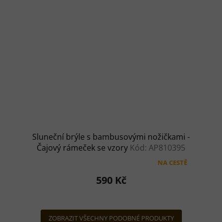
Sluneční brýle s bambusovými nožičkami -
Čajový rámeček se vzory
Kód: AP810395
NA CESTĚ
Průměrné
hodnocení
590 Kč
produktu
je
4,7
z
ZOBRAZIT VŠECHNY PODOBNÉ PRODUKTY
5