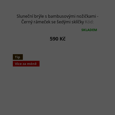
Sluneční brýle s bambusovými nožičkami -
Černý rámeček se šedými sklíčky
Kód:
AP810395
SKLADEM
Průměrné
hodnocení
590 Kč
produktu
je
5,0
z
Tip
5
Více za méně
hvězdiček.