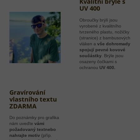
Kvalitní brýle s
UV 400
Obroučky brýlí jsou
vyrobené z kvalitního
tvrzeného plastu, nožičky
(stranice) z bambusových
vláken a
vše dohromady
spojují pevné kovové
součástky
. Brýle jsou
osazeny čočkami s
ochranou
UV 400.
Gravírování
vlastního textu
ZDARMA
Do poznámky pro grafika
nám uveďte
vámi
požadovaný text
nebo
nahrajte motiv
(příp.