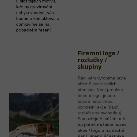
u složitějších motivů,
kde by gravírování
nebylo vhodné, vás
budeme kontaktovat a
domluvíme se na
případném řešení
Firemní loga /
rozlučky /
skupiny
Rádi vám vyrobíme brýle
přesně podle vašich
představ. Není problém
firemní logo, jméno
tábora nebo třeba
konkrétní akce (např.
rozlučka se svobodou).
Samozřejmě můžete mít
na jedné nožičce název
akce / logo a na druhé
např. jméno účastníka
.