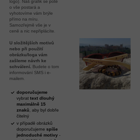
logo). Náš grafik se poté
o vše postará a
vyhotovíme vám brýle
přímo na míru.
Samozřejmě vše je v
ceně a nic nepřiplácíte.
U složitějších motivů
nebo při použití
obrázku/loga vám
zašleme návrh ke
schválení.
Budete o tom
informování SMS i e-
mailem.
doporučujeme
vybrat
text dlouhý
maximálně 15
znaků
, aby byl dobře
čitelný
v případě obrázků
doporučujeme
spíše
jednoduché motivy
-