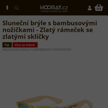
Přejít
na
N
obsah
K
Sluneční brýle s bambusovými
nožičkami - Zlatý rámeček se
zlatými sklíčky
Tip
Více za méně
PRŮMĚRNÉ
NEOHODNOCENO
PODROBNOSTI HODNOCENÍ
HODNOCENÍ
PRODUKTU
JE
0,0
Z
5
HVĚZDIČEK.