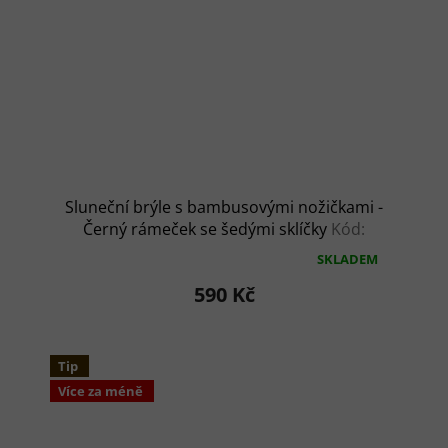
Sluneční brýle s bambusovými nožičkami -
Černý rámeček se šedými sklíčky
Kód:
AP810395
SKLADEM
Průměrné
hodnocení
590 Kč
produktu
je
5,0
z
Tip
5
Více za méně
hvězdiček.