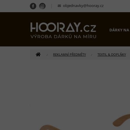
Přejít
objednavky@hooray.cz
na
obsah
DÁRKY NA
DOMŮ
REKLAMNÍ PŘEDMĚTY
TEXTIL & DOPLŇKY