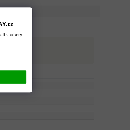
AY.cz
sti soubory
📏
550×480×147 mm
Rozměr