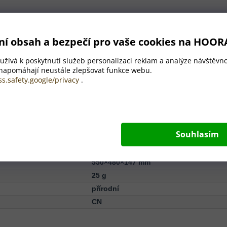
ní obsah a bezpečí pro vaše cookies na HOOR
bambusovými nožičkami. S UV 400 ochranou.
žívá k poskytnutí služeb personalizaci reklam a analýze návštěvno
 napomáhají neustále zlepšovat funkce webu.
ss.safety.google/privacy
.
Plast (PP)
Souhlasím
Bambus, Bambusových, Plast (PP)
550×480×147 mm
25 g
přírodní
CN