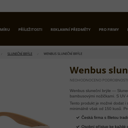
 MÍRU
PŘÍLEŽITOSTI
REKLAMNÍ PŘEDMĚTY
PRO FIRMY
SLUNEČNÍ BRÝLE
WENBUS SLUNEČNÍ BRÝLE
Wenbus slun
PRŮMĚRNÉ
NEOHODNOCENO
PODROBNOST
HODNOCENÍ
PRODUKTU
Wenbus sluneční brýle — Sluneč
JE
bambusovými nožičkami. S UV 
0,0
Tento produkt je možné dodat i s
Z
minimálně však od 150 kusů. Pr
5
HVĚZDIČEK.
Česká firma s 8letou tradi
Osobní přístup ke každé