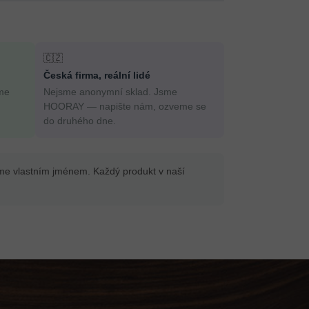
🇨🇿
Česká firma, reální lidé
me
Nejsme anonymní sklad. Jsme
HOORAY — napište nám, ozveme se
do druhého dne.
íme vlastním jménem. Každý produkt v naší