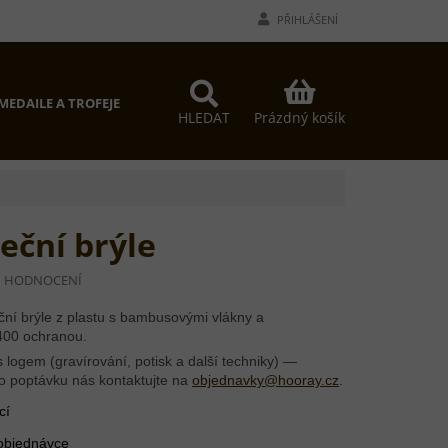
PŘIHLÁŠENÍ
NÁKUPNÍ
MEDAILE A TROFEJE
PROČ MY?
KONTAKTY
KOŠÍK
Prázdný košík
HLEDAT
eční brýle
I HODNOCENÍ
ní brýle z plastu s bambusovými vlákny a
400 ochranou.
 logem (gravírování, potisk a další techniky) —
o poptávku nás kontaktujte na
objednavky@hooray.cz
.
cí
 objednávce