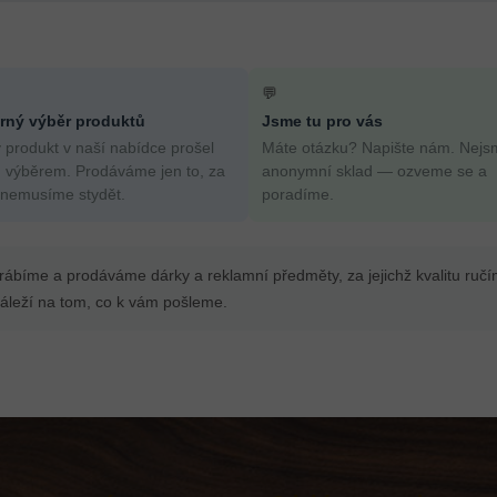
💬
ný výběr produktů
Jsme tu pro vás
 produkt v naší nabídce prošel
Máte otázku? Napište nám. Nejs
 výběrem. Prodáváme jen to, za
anonymní sklad — ozveme se a
 nemusíme stydět.
poradíme.
yrábíme a prodáváme dárky a reklamní předměty, za jejichž kvalitu ruč
leží na tom, co k vám pošleme.