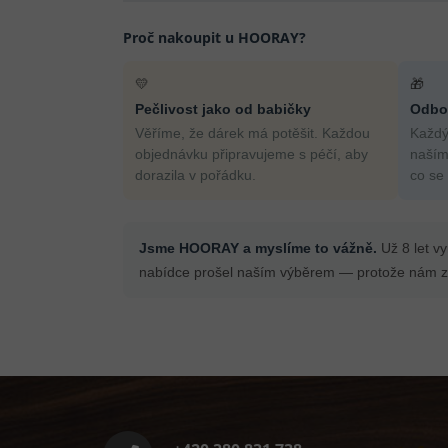
Proč nakoupit u HOORAY?
💛
🎁
Pečlivost jako od babičky
Odbor
Věříme, že dárek má potěšit. Každou
Každý
objednávku připravujeme s péčí, aby
naším
dorazila v pořádku.
co se
Jsme HOORAY a myslíme to vážně.
Už 8 let v
nabídce prošel naším výběrem — protože nám zá
Z
á
p