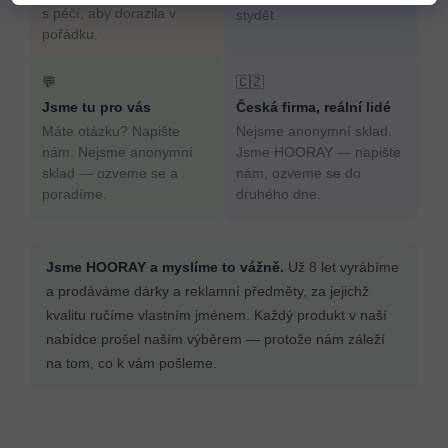
s péčí, aby dorazila v
stydět.
pořádku.
💬
🇨🇿
Jsme tu pro vás
Česká firma, reální lidé
Máte otázku? Napište
Nejsme anonymní sklad.
nám. Nejsme anonymní
Jsme HOORAY — napište
sklad — ozveme se a
nám, ozveme se do
poradíme.
druhého dne.
Jsme HOORAY a myslíme to vážně.
Už 8 let vyrábíme
a prodáváme dárky a reklamní předměty, za jejichž
kvalitu ručíme vlastním jménem. Každý produkt v naší
nabídce prošel naším výběrem — protože nám záleží
na tom, co k vám pošleme.