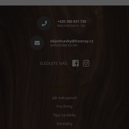
Z
á
p
+420 380 831 738
a
PRACOVNÍ DNY 8 - 15H
t
í
objednavky@hooray.cz
ODPOVÍDÁME DO 24H
SLEDUJTE NÁS:
Informace pro vás
Jak nakupovat
Pro firmy
Tipy na dárky
Kontakty