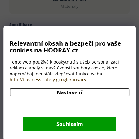
Materiály
Specifikace
Materiály
Bambus, Plast
Relevantní obsah a bezpečí pro vaše
Hmotnost
37 g
cookies na HOORAY.cz
Barva
zelená, přírodní
Země původu
CN
Tento web používá k poskytnutí služeb personalizaci
reklam a analýze návštěvnosti soubory cookie, které
napomáhají neustále zlepšovat funkce webu.
http://business.safety.google/privacy
.
Proč nakoupit u HOORAY?
Nastavení
💛
🎁
Pečlivost jako od
Odborný výběr produktů
babičky
Každý produkt v naší
Souhlasím
Věříme, že dárek má
nabídce prošel naším
potěšit. Každou
výběrem. Prodáváme jen
objednávku připravujeme
to, za co se nemusíme