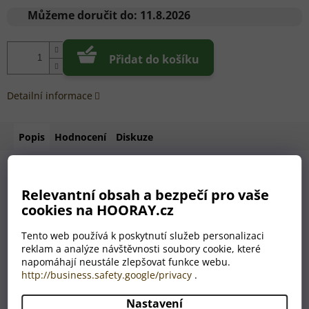
cena:
Můžeme doručit do:
11.8.2026
Přidat do košíku
Detailní informace
Popis
Hodnocení
Diskuze
Hledáte dárek, který má šmrnc, eleganci a osobní hodnotu?
Relevantní obsah a bezpečí pro vaše
Naše
personalizovaná sklenice na whisky s
cookies na HOORAY.cz
gravírováním na dně
je přesně tím pravým překvapením.
Tento web používá k poskytnutí služeb personalizaci
Každý doušek whisky odhalí originální motiv nebo
vámi
reklam a analýze návštěvnosti soubory cookie, které
zvolený text
, který se objeví pod hladinou nápoje. Tento
napomáhají neustále zlepšovat funkce webu.
detail zaručí „wow efekt“ a okamžitě promění obyčejné pití
http://business.safety.google/privacy
.
whisky v nezapomenutelný zážitek.
✔️ Možnost vlastního textu nebo výběru z originálních motivů
Nastavení