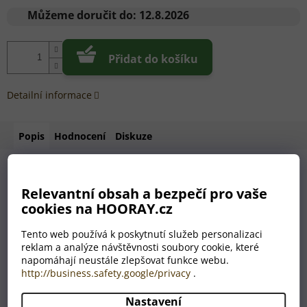
cena:
Můžeme doručit do:
12.8.2026
Přidat do košíku
Detailní informace
Popis
Hodnocení
Diskuze
Hledáte dárek, který má šmrnc, eleganci a osobní hodnotu?
Relevantní obsah a bezpečí pro vaše
Naše
personalizovaná sklenice na whisky s
cookies na HOORAY.cz
gravírováním na dně
je přesně tím pravým překvapením.
Tento web používá k poskytnutí služeb personalizaci
Každý doušek whisky odhalí originální motiv nebo
vámi
reklam a analýze návštěvnosti soubory cookie, které
zvolený text
, který se objeví pod hladinou nápoje. Tento
napomáhají neustále zlepšovat funkce webu.
detail zaručí „wow efekt“ a okamžitě promění obyčejné pití
http://business.safety.google/privacy
.
whisky v nezapomenutelný zážitek.
✔️ Možnost vlastního textu nebo výběru z originálních motivů
Nastavení