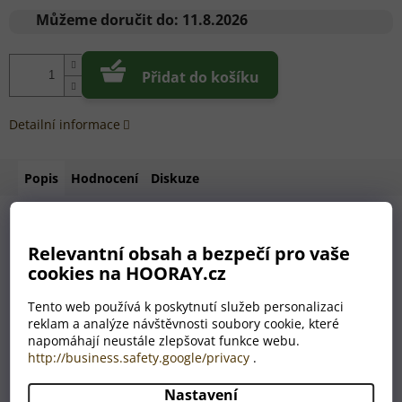
cena:
Můžeme doručit do:
11.8.2026
Přidat do košíku
Detailní informace
Popis
Hodnocení
Diskuze
Hledáte dárek, který má šmrnc, eleganci a osobní hodnotu?
Relevantní obsah a bezpečí pro vaše
Naše
personalizovaná sklenice na whisky s
cookies na HOORAY.cz
gravírováním na dně
je přesně tím pravým překvapením.
Tento web používá k poskytnutí služeb personalizaci
Každý doušek whisky odhalí originální motiv nebo
vámi
reklam a analýze návštěvnosti soubory cookie, které
zvolený text
, který se objeví pod hladinou nápoje. Tento
napomáhají neustále zlepšovat funkce webu.
detail zaručí „wow efekt“ a okamžitě promění obyčejné pití
http://business.safety.google/privacy
.
whisky v nezapomenutelný zážitek.
✔️ Možnost vlastního textu nebo výběru z originálních motivů
Nastavení