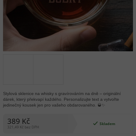
Stylová sklenice na whisky s gravírováním na dně – originální
dárek, který překvapí každého. Personalizujte text a vytvořte
jedinečný kousek jen pro vašeho obdarovaného. 🥃✨
389 Kč
Skladem
321,49 Kč bez DPH
Měrná