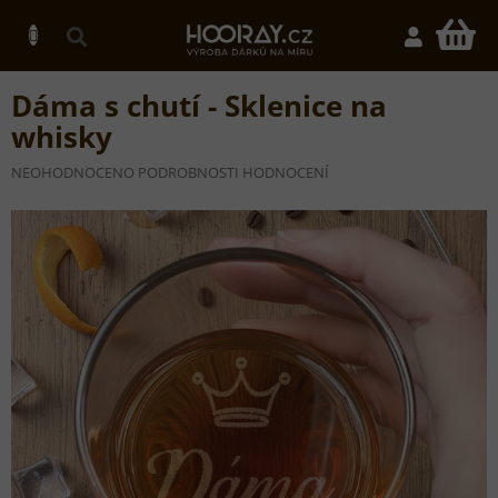
Přejít
na
N
obsah
K
Dáma s chutí - Sklenice na
whisky
PRŮMĚRNÉ
NEOHODNOCENO
PODROBNOSTI HODNOCENÍ
HODNOCENÍ
PRODUKTU
JE
0,0
Z
5
HVĚZDIČEK.