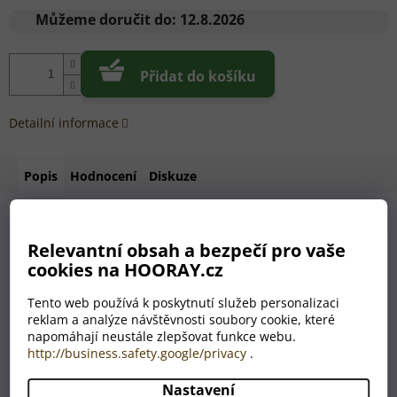
cena:
Můžeme doručit do:
12.8.2026
Přidat do košíku
Detailní informace
Popis
Hodnocení
Diskuze
Hledáte dárek, který má šmrnc, eleganci a osobní hodnotu?
Relevantní obsah a bezpečí pro vaše
Naše
personalizovaná sklenice na whisky s
cookies na HOORAY.cz
gravírováním na dně
je přesně tím pravým překvapením.
Tento web používá k poskytnutí služeb personalizaci
Každý doušek whisky odhalí originální motiv nebo
vámi
reklam a analýze návštěvnosti soubory cookie, které
zvolený text
, který se objeví pod hladinou nápoje. Tento
napomáhají neustále zlepšovat funkce webu.
detail zaručí „wow efekt“ a okamžitě promění obyčejné pití
http://business.safety.google/privacy
.
whisky v nezapomenutelný zážitek.
✔️ Možnost vlastního textu nebo výběru z originálních motivů
Nastavení