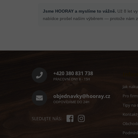
Jsme HOORAY a myslíme to vážně.
Už 8 let v
nabídce prošel naším výběrem — protože nám zá
Z
á
p
a
+420 380 831 738
Infor
t
PRACOVNÍ DNY 8 - 15H
í
Jak nak
objednavky@hooray.cz
Pro firm
ODPOVÍDÁME DO 24H
Tipy na 
Kontakt
SLEDUJTE NÁS:
Obchod
Podmín