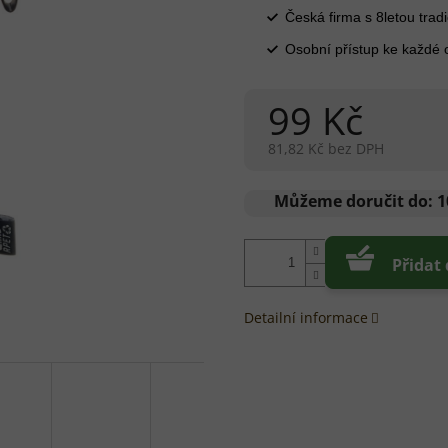
Česká firma s 8letou tradi
Osobní přístup ke každé
99 Kč
81,82 Kč bez DPH
Měrná
cena:
Můžeme doručit do:
1
Přidat
Detailní informace