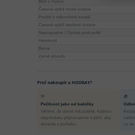
Mytí v myčce
Časová výdrž horké izolace
Použití v mikrovlnné troubě
Časová výdrž studené izolace
Nepropustné / Odolné proti polití
Hmotnost
Barva
Země původu
Proč nakoupit u HOORAY?
💛
🎁
Pečlivost jako od babičky
Odbor
Věříme, že dárek má potěšit. Každou
Každý
objednávku připravujeme s péčí, aby
naším
dorazila v pořádku.
co se