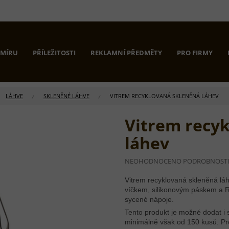
 MÍRU
PŘÍLEŽITOSTI
REKLAMNÍ PŘEDMĚTY
PRO FIRMY
LÁHVE
SKLENĚNÉ LÁHVE
VITREM RECYKLOVANÁ SKLENĚNÁ LÁHEV
Vitrem recy
láhev
PRŮMĚRNÉ
NEOHODNOCENO
PODROBNOST
HODNOCENÍ
PRODUKTU
Vitrem recyklovaná skleněná lá
JE
víčkem, silikonovým páskem a
0,0
sycené nápoje.
Z
Tento produkt je možné dodat i s
5
HVĚZDIČEK.
minimálně však od 150 kusů. Pr