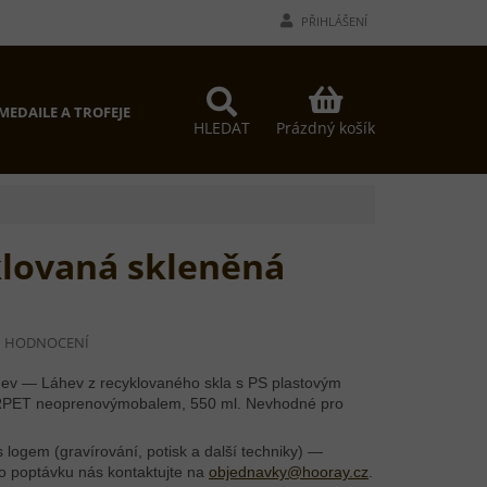
PŘIHLÁŠENÍ
NÁKUPNÍ
MEDAILE A TROFEJE
PROČ MY?
KONTAKTY
KOŠÍK
Prázdný košík
HLEDAT
klovaná skleněná
I HODNOCENÍ
hev — Láhev z recyklovaného skla s PS plastovým
 RPET neoprenovýmobalem, 550 ml. Nevhodné pro
 logem (gravírování, potisk a další techniky) —
o poptávku nás kontaktujte na
objednavky@hooray.cz
.