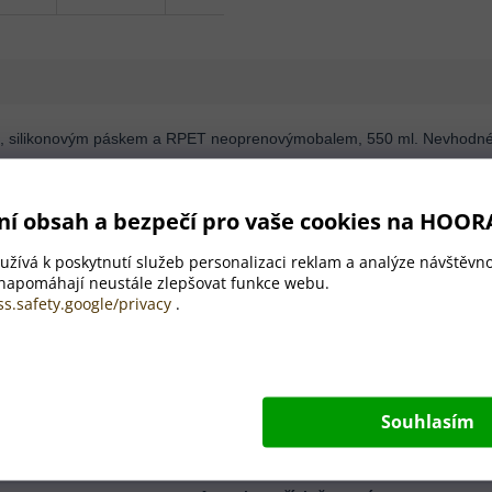
em, silikonovým páskem a RPET neoprenovýmobalem, 550 ml. Nevhodné
✨
ní obsah a bezpečí pro vaše cookies na HOOR
550 ml
Obsah
žívá k poskytnutí služeb personalizaci reklam a analýze návštěvno
 napomáhají neustále zlepšovat funkce webu.
ss.safety.google/privacy
.
Recyklované sklo, Plast (PS), Silikon,
550 ml
Souhlasím
ø69×237 mm
Dvoustěnný