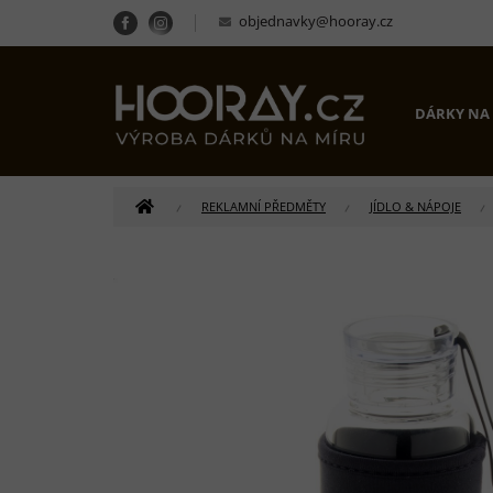
Přejít
objednavky@hooray.cz
na
obsah
DÁRKY NA
DOMŮ
REKLAMNÍ PŘEDMĚTY
JÍDLO & NÁPOJE