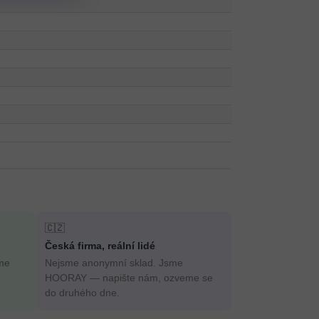
🇨🇿
Česká firma, reální lidé
me
Nejsme anonymní sklad. Jsme
HOORAY — napište nám, ozveme se
do druhého dne.