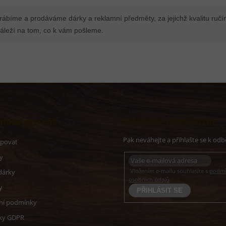
yrábíme a prodáváme dárky a reklamní předměty, za jejichž kvalitu ruč
leží na tom, co k vám pošleme.
mace pro vás
Odebírat newsletter
upovat
y
Vložením e-mailu souhlasíte s
podmí
dárky
osobních údajů
y
PŘIHLÁSIT
SE
ní podmínky
ky GDPR