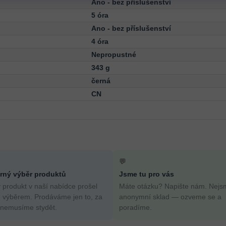
Ano - bez příslušenství
5 óra
Ano - bez příslušenství
4 óra
Nepropustné
343 g
černá
CN
💬
ný výběr produktů
Jsme tu pro vás
 produkt v naší nabídce prošel
Máte otázku? Napište nám. Nejs
 výběrem. Prodáváme jen to, za
anonymní sklad — ozveme se a
 nemusíme stydět.
poradíme.