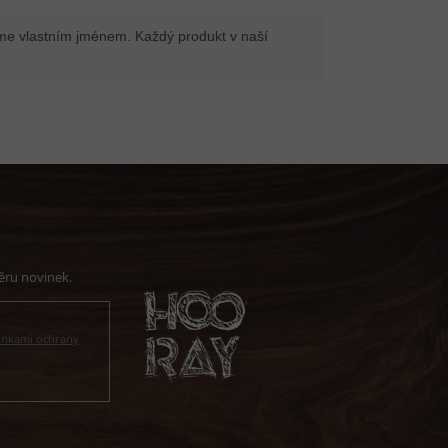
íme vlastním jménem. Každý produkt v naší
nkami ochrany