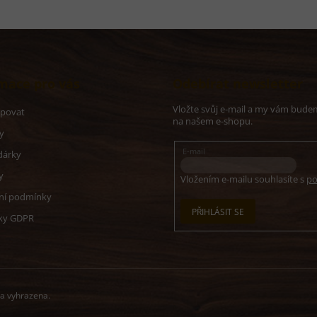
mace pro vás
Odebírat newsletter
Vložte svůj e-mail a my vám bude
upovat
na našem e-shopu.
y
E-mail
dárky
y
Vložením e-mailu souhlasíte s
po
ní podmínky
PŘIHLÁSIT SE
ky GDPR
va vyhrazena.