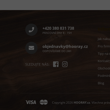
Z
á
p
a
+420 380 831 738
Infor
t
PRACOVNÍ DNY 8 - 15H
í
Jak nak
objednavky@hooray.cz
Pro firm
ODPOVÍDÁME DO 24H
Tipy na 
Kontakt
SLEDUJTE NÁS:
Obchod
Podmín
Blog
Copyright 2026
HOORAY.cz
. Všechna prá