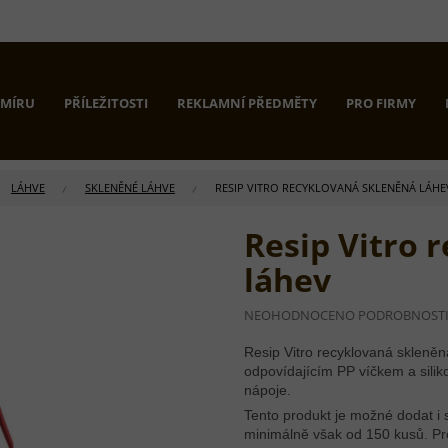
 MÍRU
PŘÍLEŽITOSTI
REKLAMNÍ PŘEDMĚTY
PRO FIRMY
LÁHVE
SKLENĚNÉ LÁHVE
RESIP VITRO RECYKLOVANÁ SKLENĚNÁ LÁHE
Resip Vitro 
láhev
PRŮMĚRNÉ
NEOHODNOCENO
PODROBNOST
HODNOCENÍ
PRODUKTU
Resip Vitro recyklovaná skleně
JE
odpovídajícím PP víčkem a sil
0,0
nápoje.
Z
Tento produkt je možné dodat i s
5
HVĚZDIČEK.
minimálně však od 150 kusů. Pr