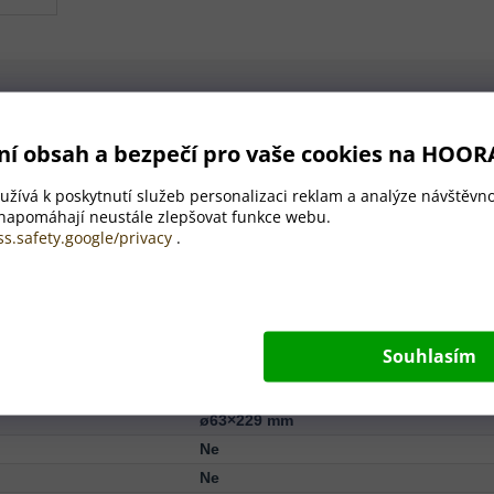
cím PP víčkem a silikonovým popruhem, 500 ml. Nevhodné pro sycené n
ní obsah a bezpečí pro vaše cookies na HOOR
žívá k poskytnutí služeb personalizaci reklam a analýze návštěvno
✨
 napomáhají neustále zlepšovat funkce webu.
500 ml
ss.safety.google/privacy
.
Obsah
Souhlasím
Recyklované sklo, Plast (PP), Silikon
500 ml
ø63×229 mm
Ne
Ne