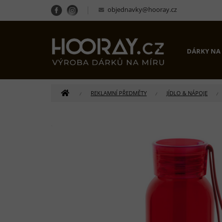
Přejít
objednavky@hooray.cz
na
obsah
DÁRKY NA
DOMŮ
REKLAMNÍ PŘEDMĚTY
JÍDLO & NÁPOJE