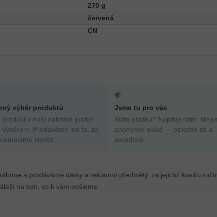
270 g
červená
CN
💬
ný výběr produktů
Jsme tu pro vás
 produkt v naší nabídce prošel
Máte otázku? Napište nám. Nejs
 výběrem. Prodáváme jen to, za
anonymní sklad — ozveme se a
 nemusíme stydět.
poradíme.
yrábíme a prodáváme dárky a reklamní předměty, za jejichž kvalitu ruč
leží na tom, co k vám pošleme.