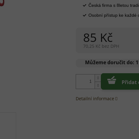
Česká firma s 8letou tradi
Osobní přístup ke každé
85 Kč
70,25 Kč bez DPH
Měrná
cena:
Můžeme doručit do:
1
Přidat
Detailní informace