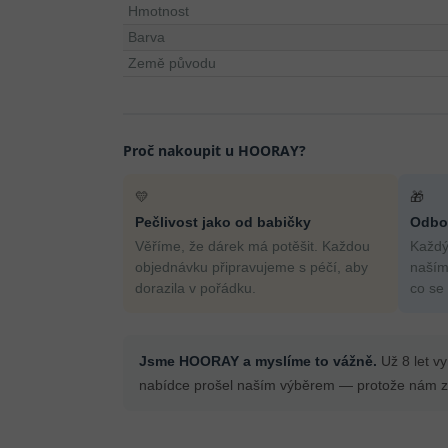
Hmotnost
Barva
Země původu
Proč nakoupit u HOORAY?
💛
🎁
Pečlivost jako od babičky
Odbor
Věříme, že dárek má potěšit. Každou
Každý
objednávku připravujeme s péčí, aby
naším
dorazila v pořádku.
co se
Jsme HOORAY a myslíme to vážně.
Už 8 let v
nabídce prošel naším výběrem — protože nám zá