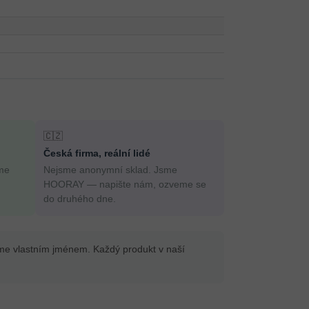
🇨🇿
Česká firma, reální lidé
me
Nejsme anonymní sklad. Jsme
HOORAY — napište nám, ozveme se
do druhého dne.
íme vlastním jménem. Každý produkt v naší