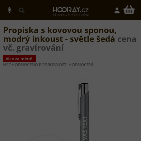
Přejít
na
N
obsah
K
Propiska s kovovou sponou,
modrý inkoust - světle šedá
cena
vč. gravírování
Více za méně
PRŮMĚRNÉ
NEOHODNOCENO
PODROBNOSTI HODNOCENÍ
HODNOCENÍ
PRODUKTU
JE
0,0
Z
5
HVĚZDIČEK.