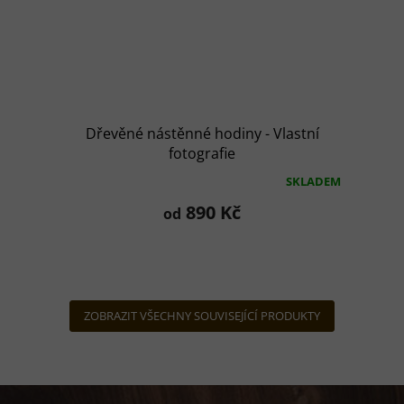
Dřevěné nástěnné hodiny - Vlastní
fotografie
SKLADEM
Průměrné
hodnocení
890 Kč
od
produktu
je
5,0
z
5
hvězdiček.
ZOBRAZIT VŠECHNY SOUVISEJÍCÍ PRODUKTY
Z