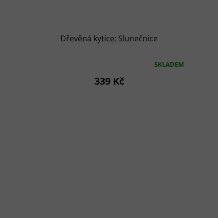
Dřevěná kytice: Slunečnice
SKLADEM
Průměrné
hodnocení
339 Kč
produktu
je
5,0
z
5
hvězdiček.