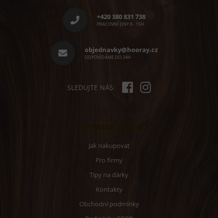
á
p
+420 380 831 738
a
PRACOVNÍ DNY 8 - 15H
t
í
objednavky@hooray.cz
ODPOVÍDÁME DO 24H
SLEDUJTE NÁS:
Informace pro vás
Jak nakupovat
Pro firmy
Tipy na dárky
Kontakty
Obchodní podmínky