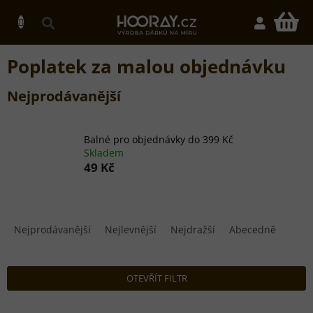
Přejít
na
N
obsah
K
Poplatek za malou objednávku
Nejprodávanější
Balné pro objednávky do 399 Kč
Skladem
49 Kč
Ř
a
Nejprodávanější
Nejlevnější
Nejdražší
Abecedně
z
e
n
OTEVŘÍT FILTR
í
p
V