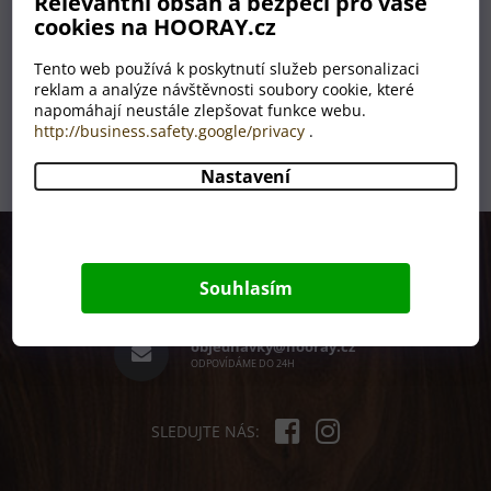
Relevantní obsah a bezpečí pro vaše
cookies na HOORAY.cz
SKLADEM
49 Kč
Tento web používá k poskytnutí služeb personalizaci
reklam a analýze návštěvnosti soubory cookie, které
napomáhají neustále zlepšovat funkce webu.
1
položek celkem
http://business.safety.google/privacy
.
O
v
l
Nastavení
á
d
Z
a
á
c
p
í
+420 380 831 738
Souhlasím
p
a
PRACOVNÍ DNY 8 - 15H
r
t
v
í
objednavky@hooray.cz
k
ODPOVÍDÁME DO 24H
y
v
ý
p
SLEDUJTE NÁS:
i
s
u