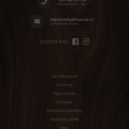
a
PRACOVNÍ DNY 8 - 15H
t
í
objednavky@hooray.cz
ODPOVÍDÁME DO 24H
SLEDUJTE NÁS:
Informace pro vás
Jak nakupovat
Pro firmy
Tipy na dárky
Kontakty
Obchodní podmínky
Podmínky GDPR
Blog