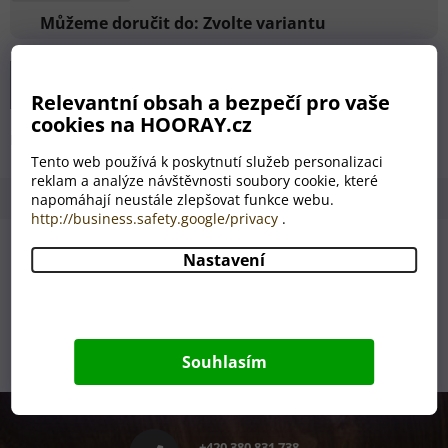
Můžeme doručit do:
Zvolte variantu
Přidat do košíku
Relevantní obsah a bezpečí pro vaše
cookies na HOORAY.cz
Detailní informace
Tento web používá k poskytnutí služeb personalizaci
reklam a analýze návštěvnosti soubory cookie, které
napomáhají neustále zlepšovat funkce webu.
Popis
Hodnocení (10)
Diskuze
http://business.safety.google/privacy
.
Nabízíme 2 varianty velikostí - průměr 30 a 50 centimetrů.
Nastavení
Počet lístků se jmény je variabilní (upravíme dle požadavků
zákazníka).
Souhlasím
Z
á
p
+420 380 831 738