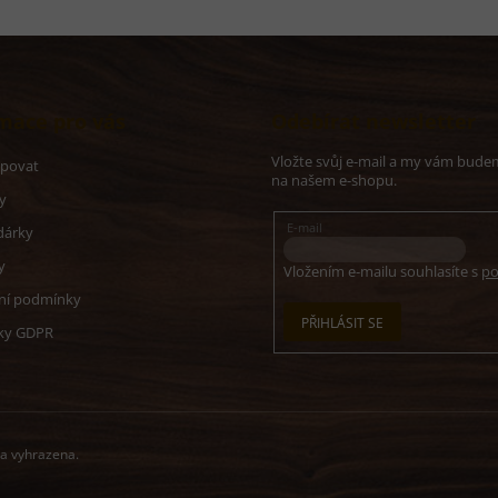
mace pro vás
Odebírat newsletter
Vložte svůj e-mail a my vám bude
upovat
na našem e-shopu.
y
E-mail
dárky
y
Vložením e-mailu souhlasíte s
po
ní podmínky
PŘIHLÁSIT SE
ky GDPR
va vyhrazena.