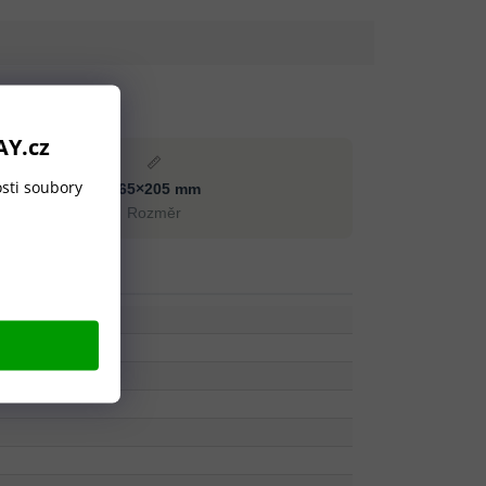
AY.cz
📏
sti soubory
ø65×205 mm
Rozměr