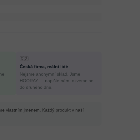
🇨🇿
Česká firma, reální lidé
me
Nejsme anonymní sklad. Jsme
HOORAY — napište nám, ozveme se
do druhého dne.
íme vlastním jménem. Každý produkt v naší