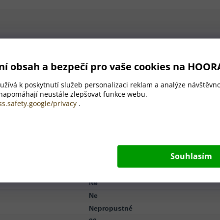
konovým popruhem, 500 ml. Nevhodné pro sycené nápoje.
ní obsah a bezpečí pro vaše cookies na HOOR
✨
žívá k poskytnutí služeb personalizaci reklam a analýze návštěvno
500 ml
 napomáhají neustále zlepšovat funkce webu.
Obsah
ss.safety.google/privacy
.
Recyklovaná PET, Silikon
Souhlasím
500 ml
ø65×205 mm
Ne
Ne
Nepropustné