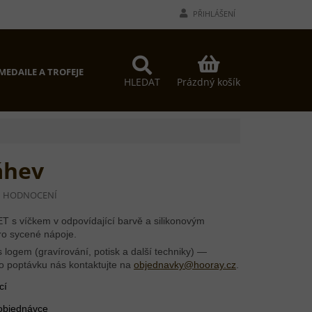
PŘIHLÁŠENÍ
NÁKUPNÍ
MEDAILE A TROFEJE
PROČ MY?
KONTAKTY
KOŠÍK
Prázdný košík
HLEDAT
áhev
I HODNOCENÍ
 s víčkem v odpovídající barvě a silikonovým
o sycené nápoje.
 logem (gravírování, potisk a další techniky) —
o poptávku nás kontaktujte na
objednavky@hooray.cz
.
cí
 objednávce