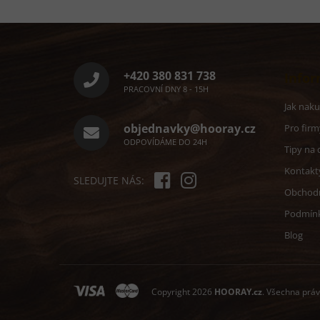
Z
á
p
a
+420 380 831 738
Infor
t
PRACOVNÍ DNY 8 - 15H
í
Jak nak
objednavky@hooray.cz
Pro firm
ODPOVÍDÁME DO 24H
Tipy na 
Kontakt
SLEDUJTE NÁS:
Obchod
Podmín
Blog
Copyright 2026
HOORAY.cz
. Všechna prá