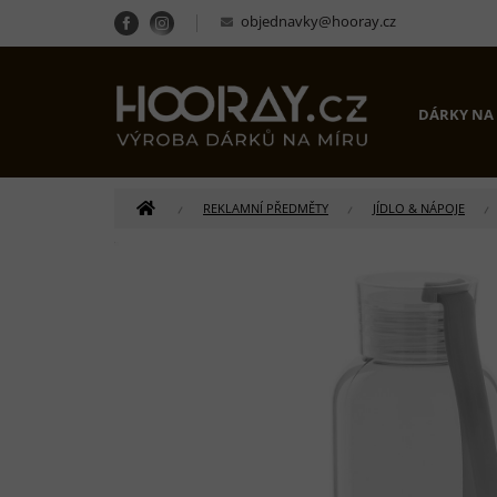
Přejít
objednavky@hooray.cz
na
obsah
DÁRKY NA
DOMŮ
REKLAMNÍ PŘEDMĚTY
JÍDLO & NÁPOJE