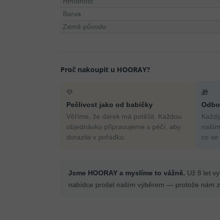
Hmotnost
Barva
Země původu
Proč nakoupit u HOORAY?
💛
🎁
Pečlivost jako od babičky
Odbor
Věříme, že dárek má potěšit. Každou
Každý
objednávku připravujeme s péčí, aby
naším
dorazila v pořádku.
co se
Jsme HOORAY a myslíme to vážně.
Už 8 let v
nabídce prošel naším výběrem — protože nám zá