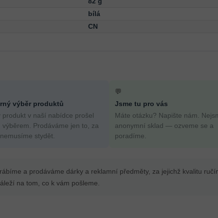
82 g
bílá
CN
💬
ný výběr produktů
Jsme tu pro vás
 produkt v naší nabídce prošel
Máte otázku? Napište nám. Nejs
 výběrem. Prodáváme jen to, za
anonymní sklad — ozveme se a
 nemusíme stydět.
poradíme.
yrábíme a prodáváme dárky a reklamní předměty, za jejichž kvalitu ruč
leží na tom, co k vám pošleme.