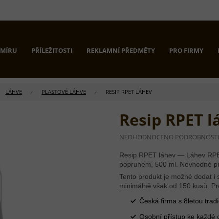
 MÍRU
PŘÍLEŽITOSTI
REKLAMNÍ PŘEDMĚTY
PRO FIRMY
LÁHVE
PLASTOVÉ LÁHVE
RESIP RPET LÁHEV
Resip RPET l
PRŮMĚRNÉ
NEOHODNOCENO
PODROBNOST
HODNOCENÍ
PRODUKTU
Resip RPET láhev — Láhev RPET
JE
popruhem, 500 ml. Nevhodné pr
0,0
Tento produkt je možné dodat i s
Z
minimálně však od 150 kusů. Pr
5
HVĚZDIČEK.
Česká firma s 8letou tradi
Osobní přístup ke každé