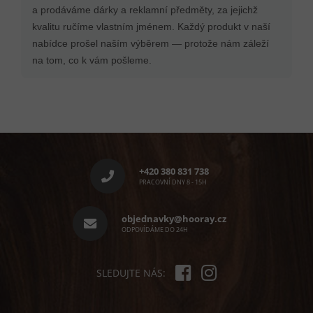
a prodáváme dárky a reklamní předměty, za jejichž
kvalitu ručíme vlastním jménem. Každý produkt v naší
nabídce prošel naším výběrem — protože nám záleží
na tom, co k vám pošleme.
Z
á
p
+420 380 831 738
a
PRACOVNÍ DNY 8 - 15H
t
í
objednavky@hooray.cz
ODPOVÍDÁME DO 24H
SLEDUJTE NÁS: