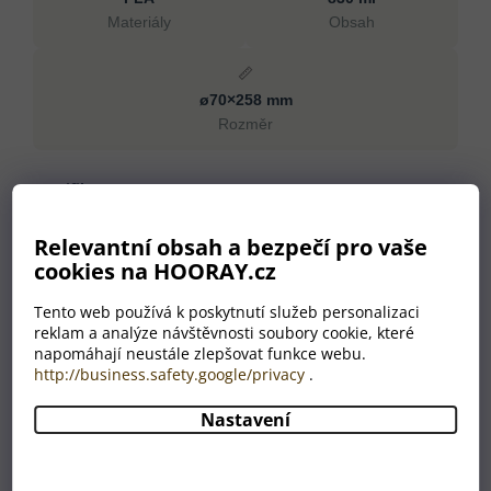
Materiály
Obsah
📏
ø70×258 mm
Rozměr
Specifikace
Materiály
PLA
Relevantní obsah a bezpečí pro vaše
Obsah
830 ml
cookies na HOORAY.cz
Rozměr
ø70×258 mm
Tento web používá k poskytnutí služeb personalizaci
Mytí v myčce
Ne
reklam a analýze návštěvnosti soubory cookie, které
Hmotnost
85 g
napomáhají neustále zlepšovat funkce webu.
http://business.safety.google/privacy
.
Barva
bílá
Země původu
CN
Nastavení