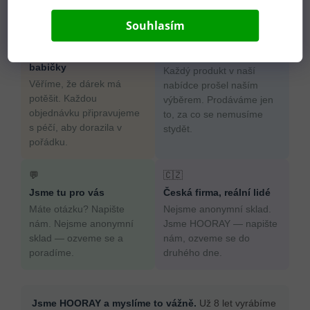
Proč nakoupit u HOORAY?
Souhlasím
💛
🎁
Pečlivost jako od
Odborný výběr produktů
babičky
Každý produkt v naší
Věříme, že dárek má
nabídce prošel naším
potěšit. Každou
výběrem. Prodáváme jen
objednávku připravujeme
to, za co se nemusíme
s péčí, aby dorazila v
stydět.
pořádku.
💬
🇨🇿
Jsme tu pro vás
Česká firma, reální lidé
Máte otázku? Napište
Nejsme anonymní sklad.
nám. Nejsme anonymní
Jsme HOORAY — napište
sklad — ozveme se a
nám, ozveme se do
poradíme.
druhého dne.
Jsme HOORAY a myslíme to vážně.
Už 8 let vyrábíme