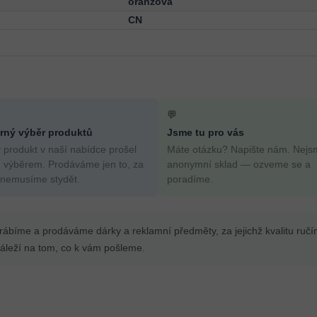
oranžová
CN
💬
ný výběr produktů
Jsme tu pro vás
 produkt v naší nabídce prošel
Máte otázku? Napište nám. Nejs
 výběrem. Prodáváme jen to, za
anonymní sklad — ozveme se a
 nemusíme stydět.
poradíme.
yrábíme a prodáváme dárky a reklamní předměty, za jejichž kvalitu ruč
leží na tom, co k vám pošleme.