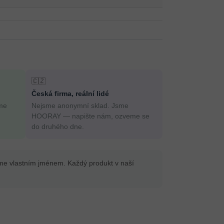
🇨🇿
Česká firma, reální lidé
me
Nejsme anonymní sklad. Jsme
HOORAY — napište nám, ozveme se
do druhého dne.
íme vlastním jménem. Každý produkt v naší