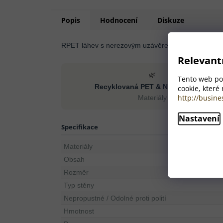
Popis
Hodnocení
Diskuze
RPET láhev s nerezovým uzávěrem, 600 ml. Bez B
Relevant
🌿
Tento web pou
Recyklovaná PET & Nerezová ocel
cookie, které
http://busine
Materiály
Nastavení
Specifikace
Materiály
Obsah
Rozměr
Typ stěny
Nepropustné / Odolné proti polití
Hmotnost