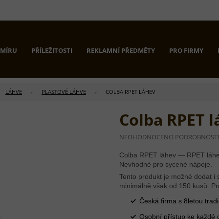
 MÍRU
PŘÍLEŽITOSTI
REKLAMNÍ PŘEDMĚTY
PRO FIRMY
LÁHVE
PLASTOVÉ LÁHVE
COLBA RPET LÁHEV
Colba RPET l
PRŮMĚRNÉ
NEOHODNOCENO
PODROBNOST
HODNOCENÍ
PRODUKTU
Colba RPET láhev — RPET láhe
JE
Nevhodné pro sycené nápoje.
0,0
Tento produkt je možné dodat i s
Z
minimálně však od 150 kusů. Pr
5
HVĚZDIČEK.
Česká firma s 8letou tradi
Osobní přístup ke každé