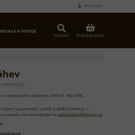
PŘIHLÁŠENÍ
NÁKUPNÍ
MEDAILE A TROFEJE
PROČ MY?
KONTAKTY
KOŠÍK
Prázdný košík
HLEDAT
áhev
I HODNOCENÍ
v s nerezovým uzávěrem, 600 ml. Bez BPA.
 logem (gravírování, potisk a další techniky) —
o poptávku nás kontaktujte na
objednavky@hooray.cz
.
cí
 objednávce