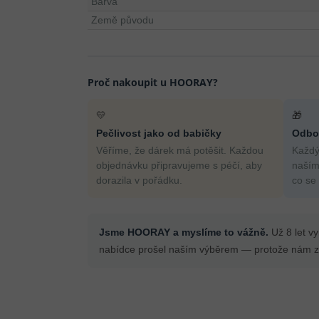
Barva
Země původu
Proč nakoupit u HOORAY?
💛
🎁
Pečlivost jako od babičky
Odbor
Věříme, že dárek má potěšit. Každou
Každý
objednávku připravujeme s péčí, aby
naším
dorazila v pořádku.
co se
Jsme HOORAY a myslíme to vážně.
Už 8 let v
nabídce prošel naším výběrem — protože nám zá