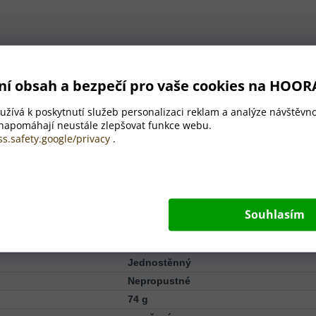
PA. Nevhodné pro sycené nápoje.
ní obsah a bezpečí pro vaše cookies na HOOR
✨
žívá k poskytnutí služeb personalizaci reklam a analýze návštěvno
600 ml
 napomáhají neustále zlepšovat funkce webu.
ss.safety.google/privacy
.
Obsah
Recyklovaná PET, Nerezová ocel
Souhlasím
600 ml
ø65×230 mm
Jednostěnný
Nepropustné
74 g