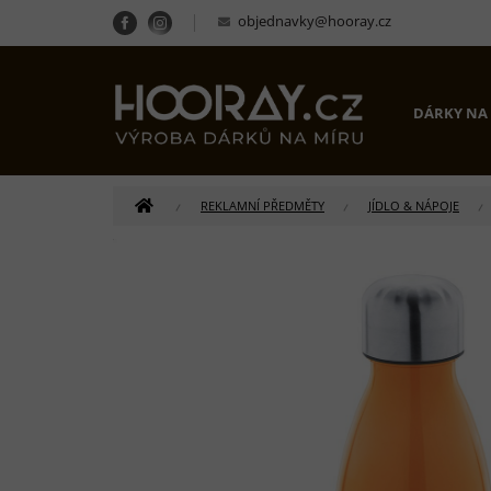
Přejít
objednavky@hooray.cz
na
obsah
DÁRKY NA
DOMŮ
REKLAMNÍ PŘEDMĚTY
JÍDLO & NÁPOJE