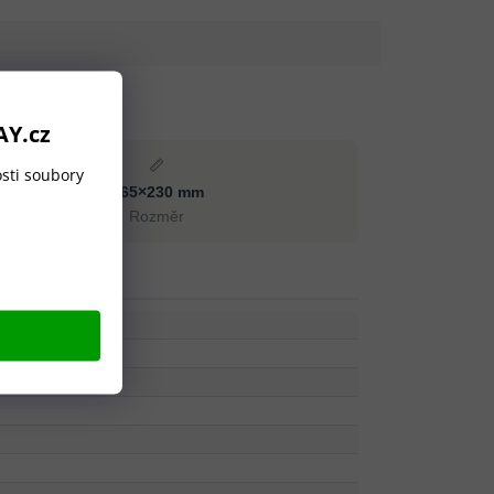
AY.cz
📏
sti soubory
ø65×230 mm
Rozměr