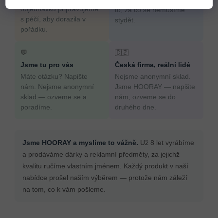
objednávku připravujeme
to, za co se nemusíme
s péčí, aby dorazila v
stydět.
pořádku.
💬
🇨🇿
Jsme tu pro vás
Česká firma, reální lidé
Máte otázku? Napište
Nejsme anonymní sklad.
nám. Nejsme anonymní
Jsme HOORAY — napište
sklad — ozveme se a
nám, ozveme se do
poradíme.
druhého dne.
Jsme HOORAY a myslíme to vážně.
Už 8 let vyrábíme
a prodáváme dárky a reklamní předměty, za jejichž
kvalitu ručíme vlastním jménem. Každý produkt v naší
nabídce prošel naším výběrem — protože nám záleží
na tom, co k vám pošleme.