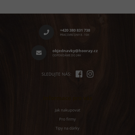
Z
á
p
+420 380 831 738
a
PRACOVNÍ DNY 8 - 15H
t
í
objednavky@hooray.cz
ODPOVÍDÁME DO 24H
SLEDUJTE NÁS:
Informace pro vás
Jak nakupovat
Pro firmy
Tipy na dárky