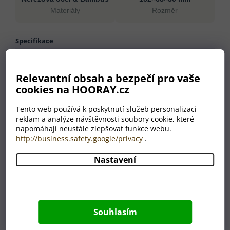
Materiály
Rozměr
Specifikace
Materiály
Nerezová ocel, Bambus
Rozměr
162×68×30 mm
Relevantní obsah a bezpečí pro vaše
cookies na HOORAY.cz
Hmotnost
240 g
Barva
přírodní
Tento web používá k poskytnutí služeb personalizaci
Země původu
CN
reklam a analýze návštěvnosti soubory cookie, které
napomáhají neustále zlepšovat funkce webu.
http://business.safety.google/privacy
.
Nastavení
Proč nakoupit u HOORAY?
💛
🎁
Pečlivost jako od
Odborný výběr produktů
babičky
Každý produkt v naší
Souhlasím
Věříme, že dárek má
nabídce prošel naším
potěšit. Každou
výběrem. Prodáváme jen