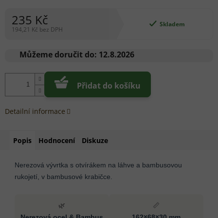
235 Kč
Skladem
194,21 Kč bez DPH
Měrná
cena:
Můžeme doručit do:
12.8.2026
Přidat do košíku
Detailní informace
Popis
Hodnocení
Diskuze
Nerezová vývrtka s otvírákem na láhve a bambusovou
rukojetí, v bambusové krabičce.
🌿
📏
Nerezová ocel & Bambus
162×68×30 mm