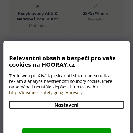
🌿
📏
Recyklovaný ABS &
33×57×4 mm
Nerezová ocel & Kov
Rozměr
Materiály
Specifikace
Materiály
Recyklovaný ABS, Nerezová
Relevantní obsah a bezpečí pro vaše
ocel, Kov
cookies na HOORAY.cz
Rozměr
33×57×4 mm
Tento web používá k poskytnutí služeb personalizaci
Hmotnost
11 g
reklam a analýze návštěvnosti soubory cookie, které
Barva
modrá
napomáhají neustále zlepšovat funkce webu.
Země původu
CN
http://business.safety.google/privacy
.
Nastavení
Proč nakoupit u HOORAY?
💛
🎁