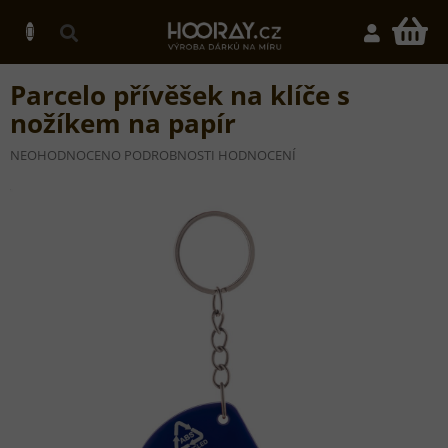
Přejít
na
N
obsah
K
Parcelo přívěšek na klíče s
nožíkem na papír
PRŮMĚRNÉ
NEOHODNOCENO
PODROBNOSTI HODNOCENÍ
HODNOCENÍ
PRODUKTU
JE
0,0
Z
5
HVĚZDIČEK.