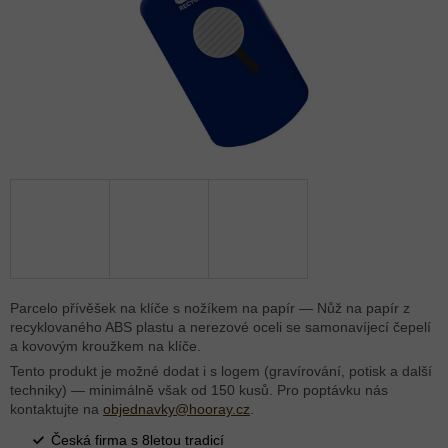
Parcelo přívěšek na klíče s nožíkem na papír — Nůž na papír z
recyklovaného ABS plastu a nerezové oceli se samonavíjecí čepelí
a kovovým kroužkem na klíče.
Tento produkt je možné dodat i s logem (gravírování, potisk a další
techniky) — minimálně však od 150 kusů. Pro poptávku nás
kontaktujte na
objednavky@hooray.cz
.
Česká firma s 8letou tradicí