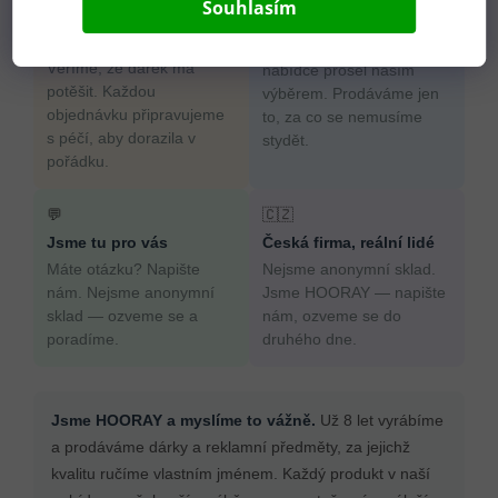
Souhlasím
Pečlivost jako od
Odborný výběr produktů
babičky
Každý produkt v naší
Věříme, že dárek má
nabídce prošel naším
potěšit. Každou
výběrem. Prodáváme jen
objednávku připravujeme
to, za co se nemusíme
s péčí, aby dorazila v
stydět.
pořádku.
💬
🇨🇿
Jsme tu pro vás
Česká firma, reální lidé
Máte otázku? Napište
Nejsme anonymní sklad.
nám. Nejsme anonymní
Jsme HOORAY — napište
sklad — ozveme se a
nám, ozveme se do
poradíme.
druhého dne.
Jsme HOORAY a myslíme to vážně.
Už 8 let vyrábíme
a prodáváme dárky a reklamní předměty, za jejichž
kvalitu ručíme vlastním jménem. Každý produkt v naší