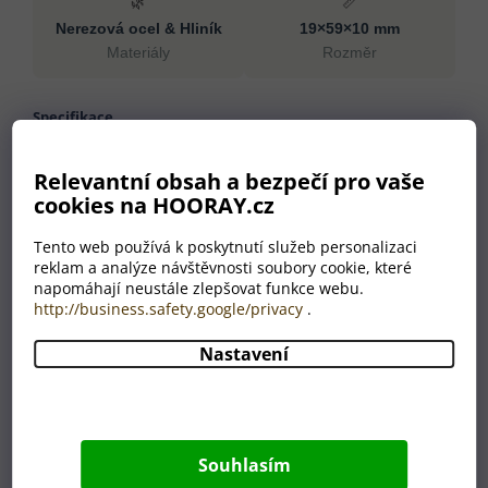
🌿
📏
Nerezová ocel & Hliník
19×59×10 mm
Materiály
Rozměr
Specifikace
Materiály
Nerezová ocel, Hliník
Relevantní obsah a bezpečí pro vaše
Rozměr
19×59×10 mm
cookies na HOORAY.cz
Hmotnost
28 g
Barva
červená
Tento web používá k poskytnutí služeb personalizaci
reklam a analýze návštěvnosti soubory cookie, které
Země původu
CN
napomáhají neustále zlepšovat funkce webu.
http://business.safety.google/privacy
.
Nastavení
Proč nakoupit u HOORAY?
💛
🎁
Pečlivost jako od
Odborný výběr produktů
Souhlasím
babičky
Každý produkt v naší