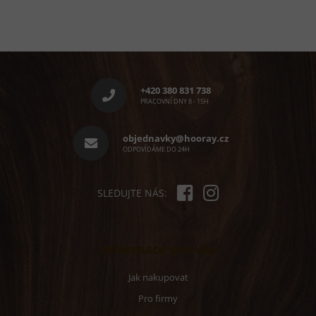
Z
á
p
+420 380 831 738
a
PRACOVNÍ DNY 8 - 15H
t
í
objednavky@hooray.cz
ODPOVÍDÁME DO 24H
SLEDUJTE NÁS:
Informace pro vás
Jak nakupovat
Pro firmy