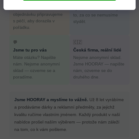
Věříme, že dárek má
nabídce prošel naším
potěšit. Každou
výběrem. Prodáváme jen
objednávku připravujeme
to, za co se nemusíme
s péčí, aby dorazila v
stydět.
pořádku.
💬
🇨🇿
Jsme tu pro vás
Česká firma, reální lidé
Máte otázku? Napište
Nejsme anonymní sklad.
nám. Nejsme anonymní
Jsme HOORAY — napište
sklad — ozveme se a
nám, ozveme se do
poradíme.
druhého dne.
Jsme HOORAY a myslíme to vážně.
Už 8 let vyrábíme
a prodáváme dárky a reklamní předměty, za jejichž
kvalitu ručíme vlastním jménem. Každý produkt v naší
nabídce prošel naším výběrem — protože nám záleží
na tom, co k vám pošleme.