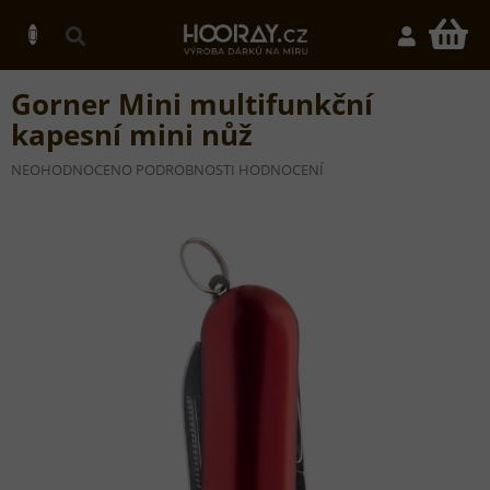
Přejít
na
N
obsah
K
Gorner Mini multifunkční
kapesní mini nůž
PRŮMĚRNÉ
NEOHODNOCENO
PODROBNOSTI HODNOCENÍ
HODNOCENÍ
PRODUKTU
JE
0,0
Z
5
HVĚZDIČEK.