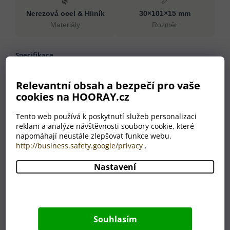
🌿
📏
Nerezová ocel & Hliník
30×101×15 mm
Materiály
Rozměr
Specifikace
Materiály
Nerezová ocel, Hliník
Relevantní obsah a bezpečí pro vaše
Rozměr
30×101×15 mm
cookies na HOORAY.cz
Hmotnost
110 g
Barva
černá
Tento web používá k poskytnutí služeb personalizaci
reklam a analýze návštěvnosti soubory cookie, které
Země původu
CN
napomáhají neustále zlepšovat funkce webu.
http://business.safety.google/privacy
.
Nastavení
Proč nakoupit u HOORAY?
💛
🎁
Pečlivost jako od
Odborný výběr produktů
Souhlasím
babičky
Každý produkt v naší