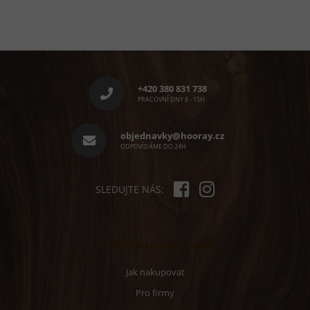
Z
á
p
+420 380 831 738
a
PRACOVNÍ DNY 8 - 15H
t
í
objednavky@hooray.cz
ODPOVÍDÁME DO 24H
SLEDUJTE NÁS:
Informace pro vás
Jak nakupovat
Pro firmy