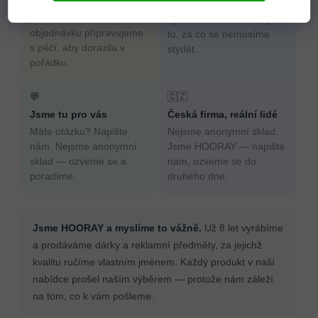
Věříme, že dárek má
nabídce prošel naším
potěšit. Každou
výběrem. Prodáváme jen
objednávku připravujeme
to, za co se nemusíme
s péčí, aby dorazila v
stydět.
pořádku.
💬
🇨🇿
Jsme tu pro vás
Česká firma, reální lidé
Máte otázku? Napište
Nejsme anonymní sklad.
nám. Nejsme anonymní
Jsme HOORAY — napište
sklad — ozveme se a
nám, ozveme se do
poradíme.
druhého dne.
Jsme HOORAY a myslíme to vážně.
Už 8 let vyrábíme
a prodáváme dárky a reklamní předměty, za jejichž
kvalitu ručíme vlastním jménem. Každý produkt v naší
nabídce prošel naším výběrem — protože nám záleží
na tom, co k vám pošleme.