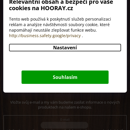
Relevantní obsah a bezpečí pro vaše
cookies na HOORAY.cz
Informace pro vás
Tento web používá k poskytnutí služeb personalizaci
Jak nakupovat
reklam a analýze návštěvnosti soubory cookie, které
Pro firmy
napomáhají neustále zlepšovat funkce webu.
http://business.safety.google/privacy
.
Tipy na dárky
Kontakty
Nastavení
Obchodní podmínky
Podmínky GDPR
Blog
Souhlasím
Odebírat newsletter
Vložte svůj e-mail a my vám budeme zasílat informace o nových
produktech na našem e-shopu.
E-mail