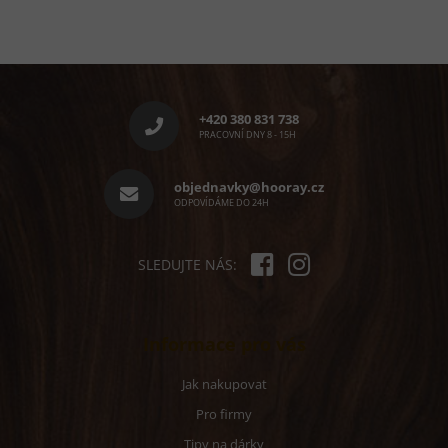
Z
á
p
+420 380 831 738
a
PRACOVNÍ DNY 8 - 15H
t
í
objednavky@hooray.cz
ODPOVÍDÁME DO 24H
SLEDUJTE NÁS:
Informace pro vás
Jak nakupovat
Pro firmy
Tipy na dárky