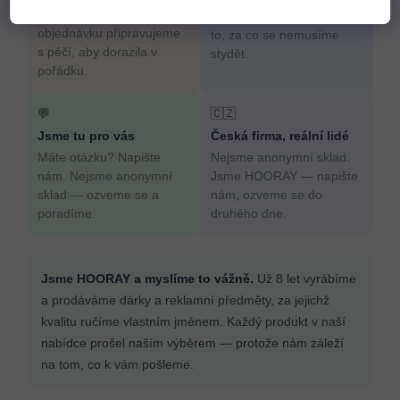
potěšit. Každou
výběrem. Prodáváme jen
objednávku připravujeme
to, za co se nemusíme
s péčí, aby dorazila v
stydět.
pořádku.
💬
🇨🇿
Jsme tu pro vás
Česká firma, reální lidé
Máte otázku? Napište
Nejsme anonymní sklad.
nám. Nejsme anonymní
Jsme HOORAY — napište
sklad — ozveme se a
nám, ozveme se do
poradíme.
druhého dne.
Jsme HOORAY a myslíme to vážně.
Už 8 let vyrábíme
a prodáváme dárky a reklamní předměty, za jejichž
kvalitu ručíme vlastním jménem. Každý produkt v naší
nabídce prošel naším výběrem — protože nám záleží
na tom, co k vám pošleme.