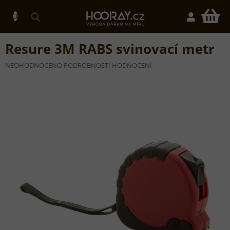
Přejít
na
N
obsah
K
Resure 3M RABS svinovací metr
PRŮMĚRNÉ
NEOHODNOCENO
PODROBNOSTI HODNOCENÍ
HODNOCENÍ
PRODUKTU
JE
0,0
Z
5
HVĚZDIČEK.