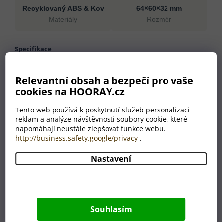
Recyklovaný ABS & Kov
64×60×32 mm
Materiály
Rozměr
Specifikace
Materiály
Recyklovaný ABS, Kov
Relevantní obsah a bezpečí pro vaše
Rozměr
64×60×32 mm
cookies na HOORAY.cz
Hmotnost
90 g
Barva
červená
Tento web používá k poskytnutí služeb personalizaci
reklam a analýze návštěvnosti soubory cookie, které
Země původu
CN
napomáhají neustále zlepšovat funkce webu.
http://business.safety.google/privacy
.
Nastavení
Proč nakoupit u HOORAY?
💛
🎁
Pečlivost jako od
Odborný výběr produktů
Souhlasím
babičky
Každý produkt v naší
Věříme, že dárek má
nabídce prošel naším